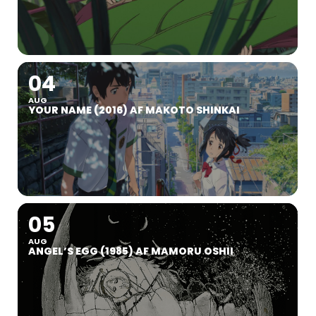
04
AUG
YOUR NAME (2016) AF MAKOTO SHINKAI
05
AUG
ANGEL’S EGG (1985) AF MAMORU OSHII