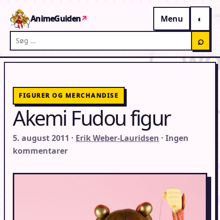
Gå til indhold
AnimeGuiden
↗
Menu
Søg på AnimeGuiden
⌕
FIGURER OG MERCHANDISE
Akemi Fudou figur
5. august 2011 ·
Erik Weber-Lauridsen
· Ingen
kommentarer