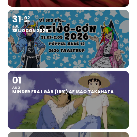
31
02
AUG
JUL
SEIJOCON 2026
01
AUG
MINDER FRA I GÅR (1991) AF ISAO TAKAHATA