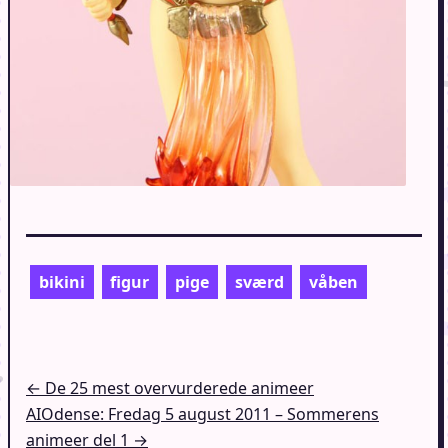
bikini
figur
pige
sværd
våben
Indlægsnavigation
← De 25 mest overvurderede animeer
AIOdense: Fredag 5 august 2011 – Sommerens
animeer del 1 →