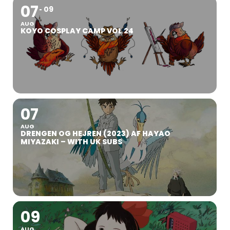
07
09
AUG
KOYO COSPLAY CAMP VOL 24
07
AUG
DRENGEN OG HEJREN (2023) AF HAYAO
MIYAZAKI – WITH UK SUBS
09
AUG