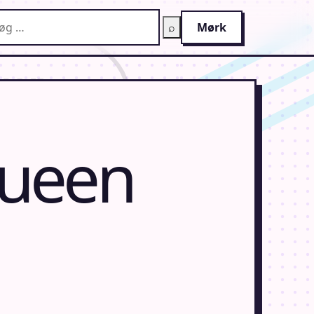
g på AnimeGuiden
⌕
Mørk
queen