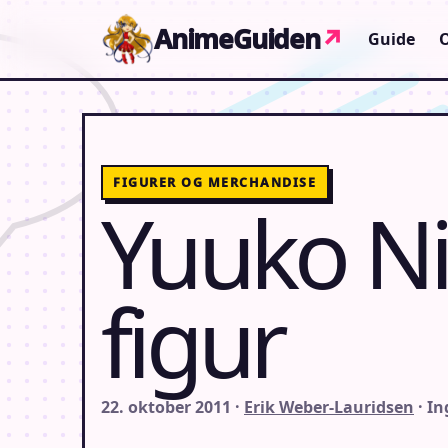
Gå til indhold
AnimeGuiden
↗
Guide
FIGURER OG MERCHANDISE
Yuuko Ni
figur
22. oktober 2011 ·
Erik Weber-Lauridsen
· I