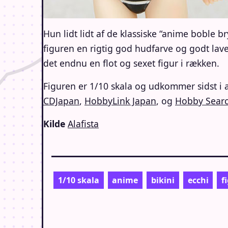
Hun lidt lidt af de klassiske “anime boble 
figuren en rigtig god hudfarve og godt lave
det endnu en flot og sexet figur i rækken.
Figuren er 1/10 skala og udkommer sidst i 
CDJapan
,
HobbyLink Japan
, og
Hobby Sear
Kilde
Alafista
1/10 skala
anime
bikini
ecchi
f