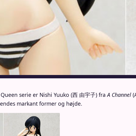
 Queen serie er Nishi Yuuko (西 由宇子) fra
A Channel
(
 hendes markant former og højde.