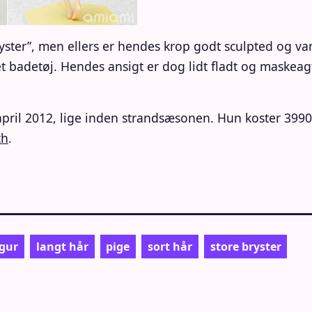
bryster”, men ellers er hendes krop godt sculpted og v
t badetøj. Hendes ansigt er dog lidt fladt og maskeagt
april 2012, lige inden strandsæsonen. Hun koster 3990
ch
.
igur
langt hår
pige
sort hår
store bryster