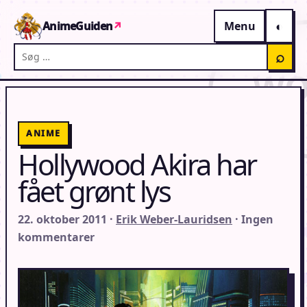
Gå til indhold
AnimeGuiden
↗
Menu
Søg på AnimeGuiden
⌕
ANIME
Hollywood Akira har
fået grønt lys
22. oktober 2011 ·
Erik Weber-Lauridsen
· Ingen
kommentarer