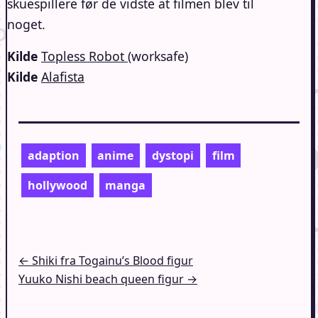
skuespillere før de vidste at filmen blev til
noget.
Kilde
Topless Robot
(worksafe)
Kilde
Alafista
adaption
anime
dystopi
film
hollywood
manga
Indlægsnavigation
← Shiki fra Togainu’s Blood figur
Yuuko Nishi beach queen figur →