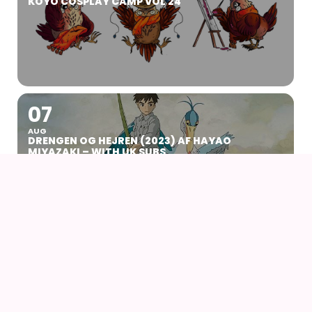
KOYO COSPLAY CAMP VOL 24
07
AUG
DRENGEN OG HEJREN (2023) AF HAYAO
MIYAZAKI – WITH UK SUBS
09
AUG
KIKI DEN LILLE HEKS