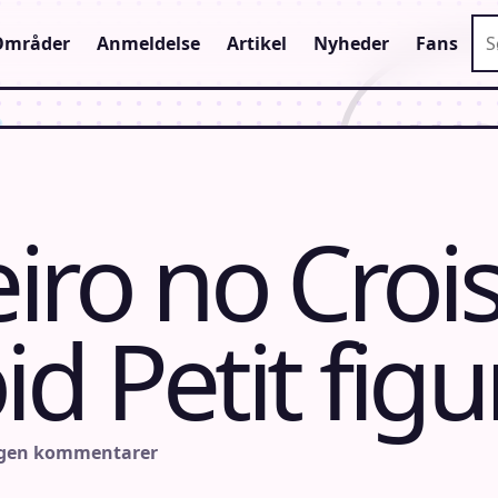
Sø
Områder
Anmeldelse
Artikel
Nyheder
Fans
iro no Croi
d Petit figu
ngen kommentarer