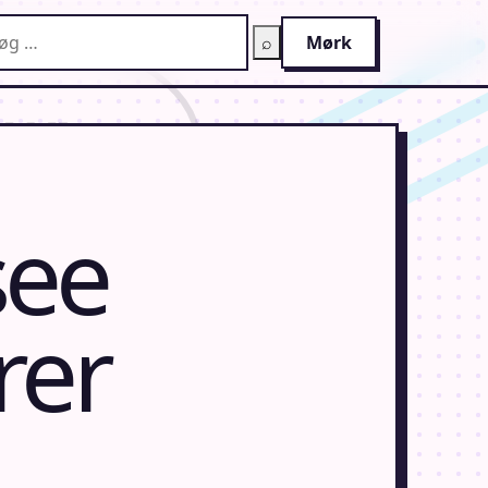
g på AnimeGuiden
⌕
Mørk
see
rer