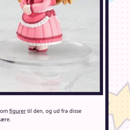
 kom
figurer
til den, og ud fra disse
kære.