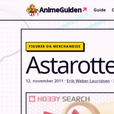
Gå til indhold
AnimeGuiden
↗
Guide
FIGURER OG MERCHANDISE
Astarotte
12. november 2011 ·
Erik Weber-Lauridsen
·