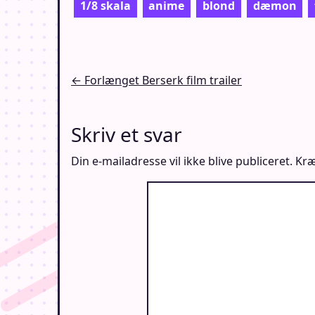
1/8 skala
anime
blond
dæmon
Indlægsnavigation
← Forlænget Berserk film trailer
Skriv et svar
Din e-mailadresse vil ikke blive publiceret.
Kræ