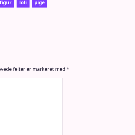
figur
loli
pige
vede felter er markeret med
*