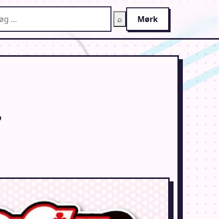
g på AnimeGuiden
⌕
Mørk