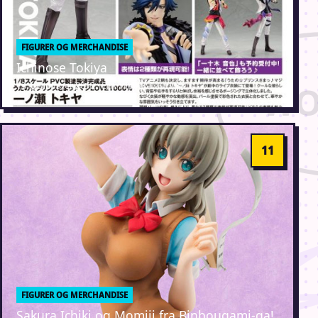
FIGURER OG MERCHANDISE
Ichinose Tokiya
13. december 2012 · Erik Weber-Lauridsen
FIGURER OG MERCHANDISE
Sakura Ichiki og Momiji fra Binbougami-ga!