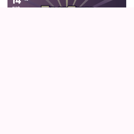
14
AUG
FANCON AARHUS 2026
14
AUG
AIODENSE – SOMMERFEST I FORMANDENS
SOMMERHUS
14
AUG
NÅR VINDEN REJSER SIG (2013) AF HAYAO