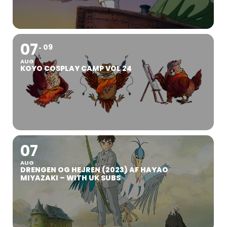
07
09
AUG
KOYO COSPLAY CAMP VOL 24
07
AUG
DRENGEN OG HEJREN (2023) AF HAYAO
MIYAZAKI – WITH UK SUBS