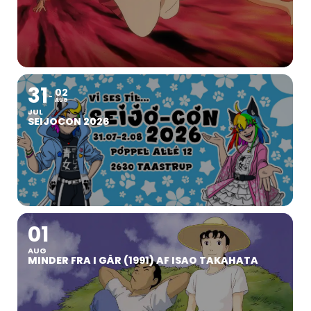
31
02
AUG
JUL
SEIJOCON 2026
01
AUG
MINDER FRA I GÅR (1991) AF ISAO TAKAHATA