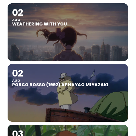
02
AUG
WEATHERING WITH YOU
02
AUG
PORCO ROSSO (1992) AF HAYAO MIYAZAKI
03