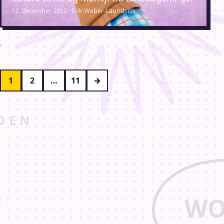
12. december 2012 · Erik Weber-Lauridsen
Indlægsinddeling
1
2
…
11
→