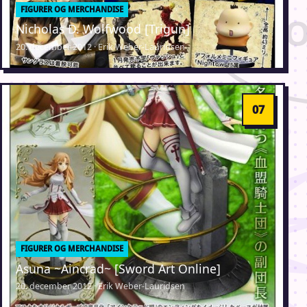
FIGURER OG MERCHANDISE
Nicholas D. Wolfwood [Trigun]
20. december 2012 · Erik Weber-Lauridsen
FIGURER OG MERCHANDISE
Asuna ~Aincrad~ [Sword Art Online]
20. december 2012 · Erik Weber-Lauridsen