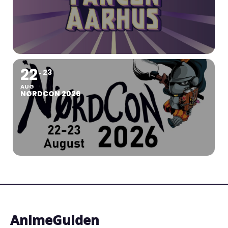
22
23
AUG
NØRDCON 2026
AnimeGuiden