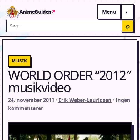
Gå til indhold
AnimeGuiden
↗
Menu
Søg på AnimeGuiden
⌕
MUSIK
WORLD ORDER “2012″
musikvideo
24. november 2011 ·
Erik Weber-Lauridsen
· Ingen
kommentarer