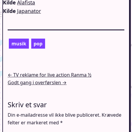
Kilde
Alafista
Kilde
Japanator
musik
pop
Indlægsnavigation
← TV reklame for live action Ranma ½
Godt gang i overførslen →
Skriv et svar
Din e-mailadresse vil ikke blive publiceret.
Krævede
felter er markeret med
*