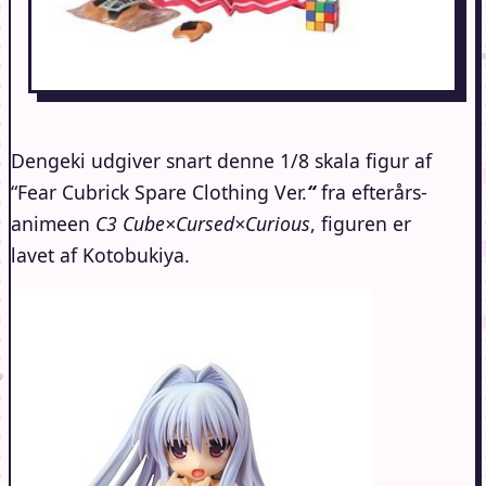
Dengeki udgiver snart denne 1/8 skala figur af
“Fear Cubrick Spare Clothing Ver.
“
fra efterårs-
animeen
C3 Cube×Cursed×Curious
, figuren er
lavet af Kotobukiya.