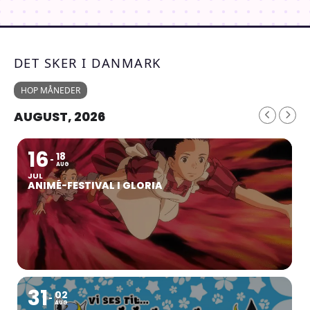
DET SKER I DANMARK
HOP MÅNEDER
AUGUST, 2026
16
18
AUG
JUL
ANIMÉ-FESTIVAL I GLORIA
31
02
AUG