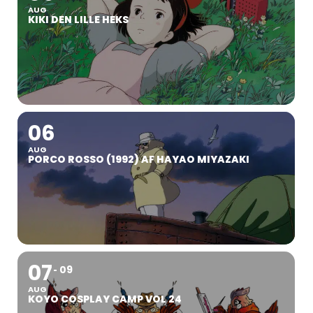
AUG
KIKI DEN LILLE HEKS
06
AUG
PORCO ROSSO (1992) AF HAYAO MIYAZAKI
07
09
AUG
KOYO COSPLAY CAMP VOL 24