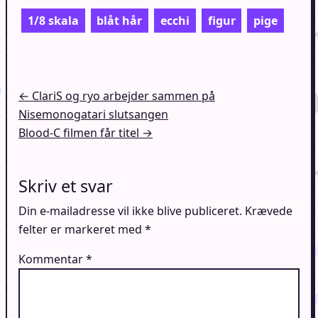
1/8 skala
blåt hår
ecchi
figur
pige
Indlægsnavigation
← ClariS og ryo arbejder sammen på
Nisemonogatari slutsangen
Blood-C filmen får titel →
Skriv et svar
Din e-mailadresse vil ikke blive publiceret.
Krævede
felter er markeret med
*
Kommentar
*