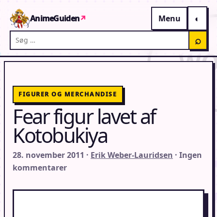
Gå til indhold
AnimeGuiden
↗
Menu
Søg på AnimeGuiden
⌕
FIGURER OG MERCHANDISE
Fear figur lavet af
Kotobukiya
28. november 2011 ·
Erik Weber-Lauridsen
· Ingen
kommentarer