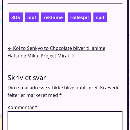
3DS
idol
reklame
rollespil
spil
Indlægsnavigation
← Koi to Senkyo to Chocolate bliver til anime
Hatsune Miku: Project Mirai →
Skriv et svar
Din e-mailadresse vil ikke blive publiceret.
Krævede
felter er markeret med
*
Kommentar
*