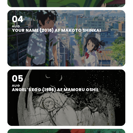
04
AUG
YOUR NAME (2016) AF MAKOTO SHINKAI
05
AUG
ANGEL’S EGG (1985) AF MAMORU OSHII