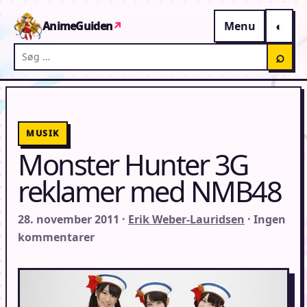
Gå til indhold
AnimeGuiden
↗
Menu
Søg på AnimeGuiden
⌕
MUSIK
Monster Hunter 3G
reklamer med NMB48
28. november 2011 ·
Erik Weber-Lauridsen
· Ingen
kommentarer