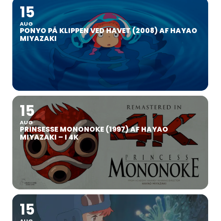
15
AUG
PONYO PÅ KLIPPEN VED HAVET (2008) AF HAYAO
MIYAZAKI
15
AUG
PRINSESSE MONONOKE (1997) AF HAYAO
MIYAZAKI – I 4K
15
AUG