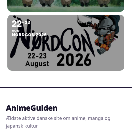
22
23
AUG
NØRDCON 2026
AnimeGuiden
Ældste aktive danske site om anime, manga og
japansk kultur