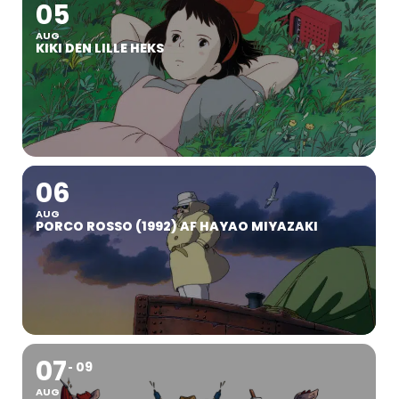
05
AUG
KIKI DEN LILLE HEKS
06
AUG
PORCO ROSSO (1992) AF HAYAO MIYAZAKI
07
09
AUG