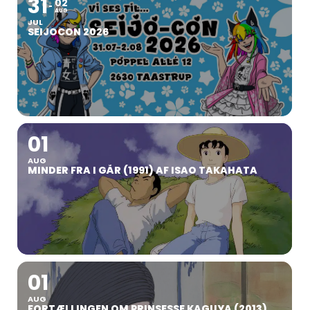
31
02
AUG
JUL
SEIJOCON 2026
01
AUG
MINDER FRA I GÅR (1991) AF ISAO TAKAHATA
01
AUG
FORTÆLLINGEN OM PRINSESSE KAGUYA (2013)