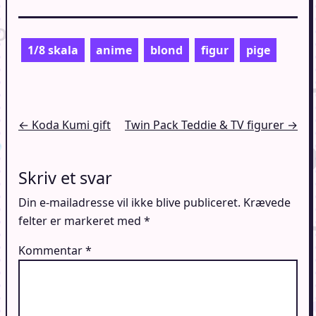
1/8 skala
anime
blond
figur
pige
Indlægsnavigation
← Koda Kumi gift
Twin Pack Teddie & TV figurer →
Skriv et svar
Din e-mailadresse vil ikke blive publiceret.
Krævede
felter er markeret med
*
Kommentar
*