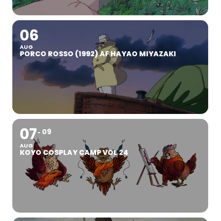
06
AUG
PORCO ROSSO (1992) AF HAYAO MIYAZAKI
07
09
AUG
KOYO COSPLAY CAMP VOL 24