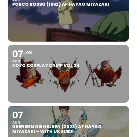
AUG
PORCO ROSSO (1992) AF HAYAO MIYAZAKI
07
09
AUG
KOYO COSPLAY CAMP VOL 24
07
AUG
DRENGEN OG HEJREN (2023) AF HAYAO
MIYAZAKI – WITH UK SUBS