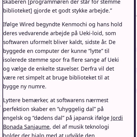
skaberen [programmøren der står for stemme
biblioteket] gjorde et godt stykke arbejde.”
Ifølge Wired begyndte Kenmochi og hans hold
deres vedvarende arbejde på Ueki-loid, som
softwaren uformelt bliver kaldt, sidste år. De
byggede en computer der kunne “lytte” til
isolerede stemme spor fra flere sange af Ueki
og vælge de enkelte stavelser. Derfra vil det
være ret simpelt at bruge biblioteket til at
bygge ny numre.
Lyttere bemærker, at softwarens nærmest
perfektion skaber en “uhyggelig dal” på
engelsk og “dødens dal” på japansk ifølge
Jordi
Bonada Sanjaume
, del af musik teknologi
holder der hjalp med at udvikle den