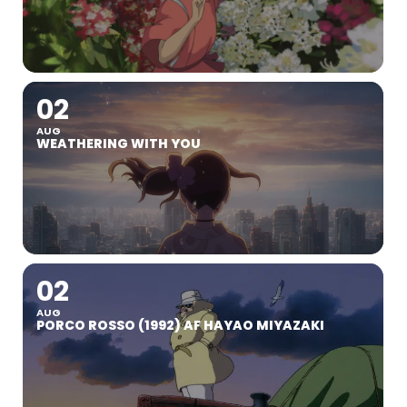
02
AUG
WEATHERING WITH YOU
02
AUG
PORCO ROSSO (1992) AF HAYAO MIYAZAKI