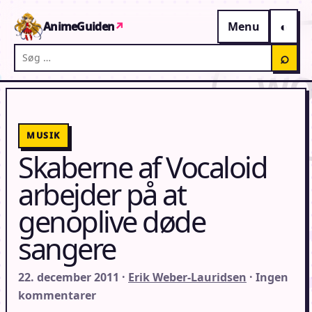
Gå til indhold
AnimeGuiden
↗
Menu
Søg på AnimeGuiden
⌕
MUSIK
Skaberne af Vocaloid
arbejder på at
genoplive døde
sangere
22. december 2011 ·
Erik Weber-Lauridsen
· Ingen
kommentarer