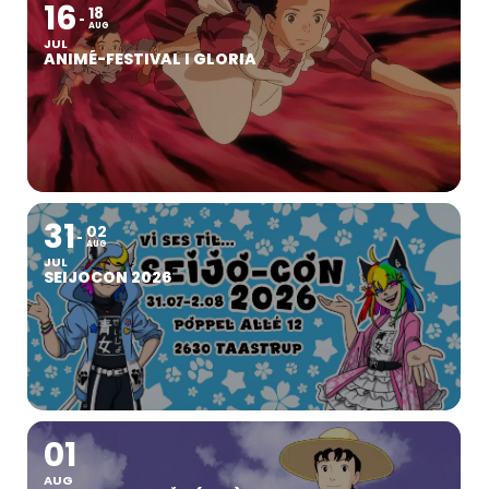
16
18
AUG
JUL
ANIMÉ-FESTIVAL I GLORIA
31
02
AUG
JUL
SEIJOCON 2026
01
AUG