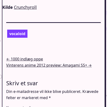
Kilde
Crunchyroll
vocaloid
Indlægsnavigation
← 1000 indlæg oppe
Vinterens anime 2012 preview: Amagami SS+ →
Skriv et svar
Din e-mailadresse vil ikke blive publiceret.
Krævede
felter er markeret med
*