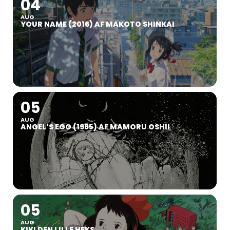
04
AUG
YOUR NAME (2016) AF MAKOTO SHINKAI
05
AUG
ANGEL’S EGG (1985) AF MAMORU OSHII
05
AUG
KIKI DEN LILLE HEKS