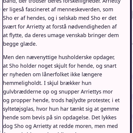
bånd, der trodser deres forskelligheder. Arrietty
er ligeså fascineret af menneskeverden, som
Sho er af hendes, og i selskab med Sho er det
svært for Arrietty at forstå nødvendigheden af
at flytte, da deres umage venskab bringer dem
begge glæde.
Men den nævenyttige husholderske opdager,
at Sho holder noget skjult for hende, og snart
er nyheden om lånerfolket ikke længere
hemmeligholdt. I skjul brækker hun
gulvbrædderne op og snupper Arriettys mor
og propper hende, trods højlydte protester, i et
syltetøjsglas, hvor hun har tænkt sig at gemme
hende som bevis på sin opdagelse. Det lykkes
dog Sho og Arrietty at redde moren, men med