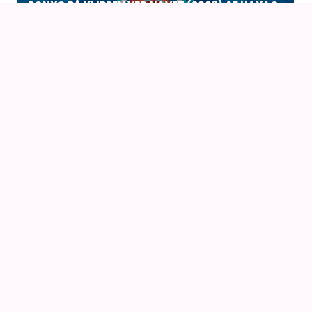
PONYO PÅ KLIPPEN VED HAVET (2008) AF HAYAO
MIYAZAKI
15
AUG
PRINSESSE MONONOKE (1997) AF HAYAO
MIYAZAKI – I 4K
15
AUG
NAUSICAÄ – FRA VINDENES DAL (1984) AF HAYAO
MIYAZAKI