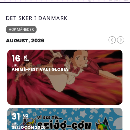
DET SKER I DANMARK
HOP MÅNEDER
AUGUST, 2026
16
18
AUG
JUL
ANIMÉ-FESTIVAL I GLORIA
31
02
AUG
JUL
SEIJOCON 2026