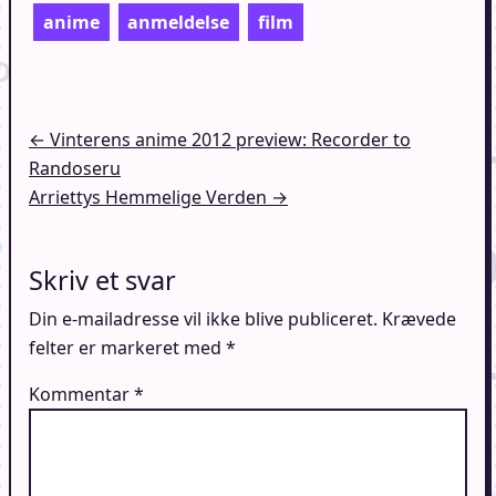
anime
anmeldelse
film
Indlægsnavigation
← Vinterens anime 2012 preview: Recorder to
Randoseru
Arriettys Hemmelige Verden →
Skriv et svar
Din e-mailadresse vil ikke blive publiceret.
Krævede
felter er markeret med
*
Kommentar
*