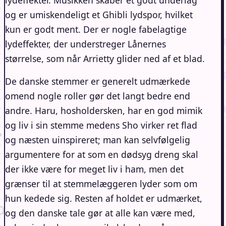
og er umiskendeligt et Ghibli lydspor, hvilket
kun er godt ment. Der er nogle fabelagtige
lydeffekter, der understreger Lånernes
størrelse, som når Arrietty glider ned af et blad.
De danske stemmer er generelt udmærkede
omend nogle roller gør det langt bedre end
andre. Haru, hosholdersken, har en god mimik
og liv i sin stemme medens Sho virker ret flad
og næsten uinspireret; man kan selvfølgelig
argumentere for at som en dødsyg dreng skal
der ikke være for meget liv i ham, men det
grænser til at stemmelæggeren lyder som om
hun kedede sig. Resten af holdet er udmærket,
og den danske tale gør at alle kan være med,