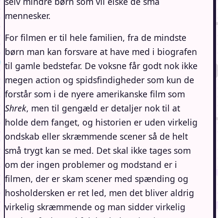
selv mindre børn som vil elske de små
mennesker.
For filmen er til hele familien, fra de mindste
børn man kan forsvare at have med i biografen
til gamle bedstefar. De voksne får godt nok ikke
megen action og spidsfindigheder som kun de
forstår som i de nyere amerikanske film som
Shrek
, men til gengæld er detaljer nok til at
holde dem fanget, og historien er uden virkelig
ondskab eller skræmmende scener så de helt
små trygt kan se med. Det skal ikke tages som
om der ingen problemer og modstand er i
filmen, der er skam scener med spænding og
hosholdersken er ret led, men det bliver aldrig
virkelig skræmmende og man sidder virkelig