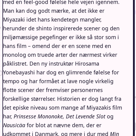
med en feel-good følelse hele vejen igennem.
Man kan dog godt mærke, at det ikke er
Miyazaki idet hans kendetegn mangler,
herunder de shinto inspirerede scener og den
miljømæssige pegefinger er ikke så stor som i
hans film – omend der er en scene med en
monolog om truede arter der nærmest virker
påklistret. Den ny instruktør Hirosama
Yonebayashi har dog en glimrende følelse for
tempo og har formået at lave nogle virkelig
flotte scener der fremviser personernes
forskellige størrelser. Historien er dog langt fra
det episke niveau som mange af Miyazakis film
har,
Prinsesse Mononoke, Det Levende Slot
og
Nausicäa
for blot at nævne dem, der er
udkommet i Danmark, og mere i dur med
Min