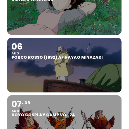
06
AUG
PORCO ROSSO (1992) AF HAYAO MIYAZAKI
07
09
AUG
KOYO COSPLAY CAMP VOL 24