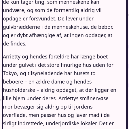
de kun tager ting, som menneskene kan
undvære, og som de formentlig aldrig vil
opdage er forsvundet. De lever under
gulvbrædderne i de menneskehuse, de bebor,
og er dybt afhængige af, at ingen opdager, at
de findes.
Arrietty og hendes forældre har længe boet
under gulvet i det store finurlige hus uden for
Tokyo, og tilsyneladende har husets to
beboere – en ældre dame og hendes
husholderske – aldrig opdaget, at der ligger en
lille hjem under deres. Arriettys smånervøse
mor bevæger sig aldrig op til jordens
overflade, men passer hus og laver mad i de
sirligt indrettede, underjordiske lokaler. Det er