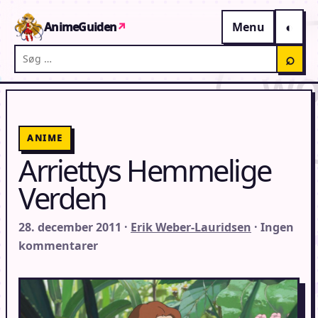
Gå til indhold
AnimeGuiden
↗
Menu
Søg på AnimeGuiden
⌕
ANIME
Arriettys Hemmelige
Verden
28. december 2011 ·
Erik Weber-Lauridsen
· Ingen
kommentarer