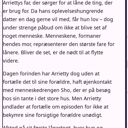
Arriettys far, der sørger for at låne de ting, der
er brug for. Da hans oplevelseshungrende
datter en dag gerne vil med, får hun lov – dog
under strenge påbud om ikke at blive set af
noget menneske. Menneskene, formaner
hendes mor, repræsenterer den største fare for
lånere. Bliver de set, er de nødt til at flytte
videre.
Dagen forinden har Arrietty dog uden at
fortælle det til sine forældre, haft øjenkontakt
med menneskedrengen Sho, der er på besøg
hos sin tante i det store hus. Men Arrietty
undlader at fortælle om episoden for ikke at
bekymre sine forsigtige forældre unødigt.
Afsted på sit første lånertogt, hvor hun og