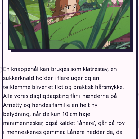
En knappenål kan bruges som klatrestav, en
sukkerknald holder i flere uger og en
tøjklemme bliver et flot og praktisk hårsmykke.
Alle vores dagligdagsting får i hænderne på
Arrietty og hendes familie en helt ny
betydning, når de kun 10 cm høje
minimennesker, også kaldet ’lånere’, går på rov
i menneskenes gemmer. Lånere hedder de, da