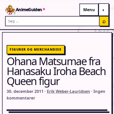
Gå til indhold
AnimeGuiden
↗
Menu
Søg på AnimeGuiden
⌕
FIGURER OG MERCHANDISE
Ohana Matsumae fra
Hanasaku Iroha Beach
Queen figur
30. december 2011 ·
Erik Weber-Lauridsen
· Ingen
kommentarer