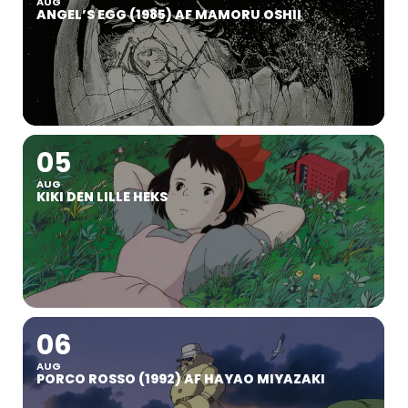
AUG
ANGEL’S EGG (1985) AF MAMORU OSHII
05
AUG
KIKI DEN LILLE HEKS
06
AUG
PORCO ROSSO (1992) AF HAYAO MIYAZAKI