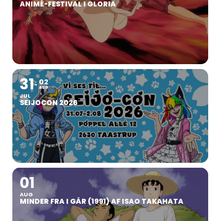
ANIMÉ-FESTIVAL I GLORIA
31
02
AUG
JUL
SEIJOCON 2026
01
AUG
MINDER FRA I GÅR (1991) AF ISAO TAKAHATA