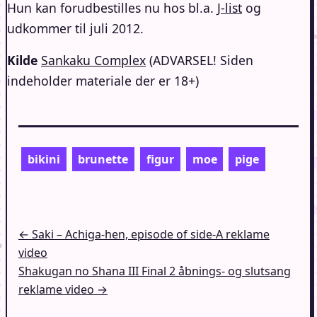
Hun kan forudbestilles nu hos bl.a.
J-list
og
udkommer til juli 2012.
Kilde
Sankaku Complex
(ADVARSEL! Siden
indeholder materiale der er 18+)
bikini
brunette
figur
moe
pige
Indlægsnavigation
← Saki – Achiga-hen, episode of side-A reklame
video
Shakugan no Shana III Final 2 åbnings- og slutsang
reklame video →