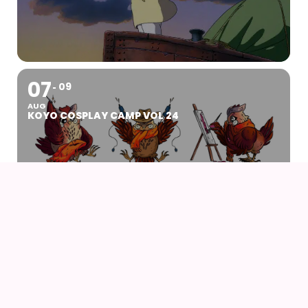
07
09
AUG
KOYO COSPLAY CAMP VOL 24
07
AUG
DRENGEN OG HEJREN (2023) AF HAYAO
MIYAZAKI – WITH UK SUBS