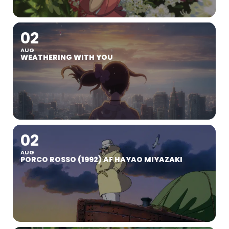
02
AUG
WEATHERING WITH YOU
02
AUG
PORCO ROSSO (1992) AF HAYAO MIYAZAKI