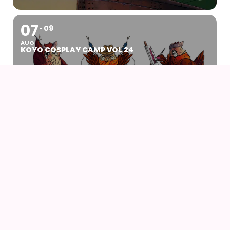
07
09
AUG
KOYO COSPLAY CAMP VOL 24
07
AUG
DRENGEN OG HEJREN (2023) AF HAYAO
MIYAZAKI – WITH UK SUBS