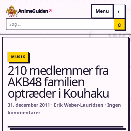
Gå til indhold
AnimeGuiden
↗
Menu
Søg på AnimeGuiden
⌕
MUSIK
210 medlemmer fra
AKB48 familien
optræder i Kouhaku
31. december 2011 ·
Erik Weber-Lauridsen
· Ingen
kommentarer