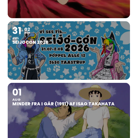
31
02
AUG
JUL
SEIJOCON 2026
01
AUG
MINDER FRA I GÅR (1991) AF ISAO TAKAHATA