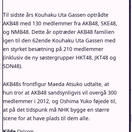
Til sidste års Kouhaku Uta Gassen optrådte
AKB48 med 130 medlemmer fra AKB48, SKE48,
og NMB48. Dette år optræder AKB48 familien
igen til den 62ende Kouhaku Uta Gassen med
en styrket besætning på 210 medlemmer
(inklusiv de ny søstergrupper HKT48, JKT48 og
SDN48).
AKB48s frontfigur Maeda Atsuko udtalte, at
hun tror at AKB48 sandsynligvis vil overgå 300
medlemmer i 2012, og Oshima Yuko føjede til,
at på det tidspunk må NHK bygge en større
scene for at have plads til dem alle.
Kilde
Oricon