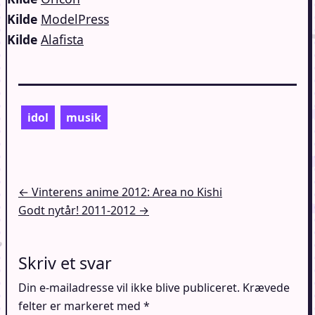
Kilde
ModelPress
Kilde
Alafista
idol
musik
Indlægsnavigation
← Vinterens anime 2012: Area no Kishi
Godt nytår! 2011-2012 →
Skriv et svar
Din e-mailadresse vil ikke blive publiceret.
Krævede
felter er markeret med
*