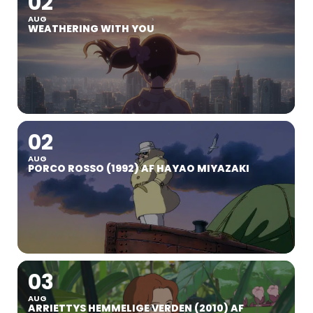
02
AUG
WEATHERING WITH YOU
02
AUG
PORCO ROSSO (1992) AF HAYAO MIYAZAKI
03
AUG
ARRIETTYS HEMMELIGE VERDEN (2010) AF