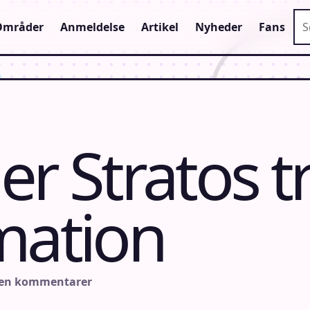
Sø
Områder
Anmeldelse
Artikel
Nyheder
Fans
r Stratos tr
mation
gen kommentarer