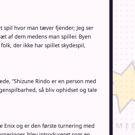
et spil hvor man tæver fjender; Jeg ser
e træt af dem medens man spiller. Byen
lk, der ikke har spillet skydespil,
ede, “Shizune Rindo er en person med
 genspilbarhed, så bliv ophidset og tale
e Enix og er den første turnering med
neringer, blev introduceret som en