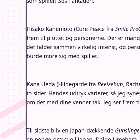
som spiller! Ses i arkaden.”
Hisako Kanemoto (Cure Peace fra
Smile Pre
frem til plottet og personerne. Der er mange
der falder sammen virkelig intenst, og perso
burde more sig med spillet.”
Kana Ueda (Hildegarde fra
Beelzebub
, Rach
to sider. Hendes udtryk varierer, så jeg syn
om det med dine venner tak. Jeg ser frem til 
Til sidste bliv en Japan-dækkende
Gunslinge
en penge-præmie i Japan. Daigo Umehara, 