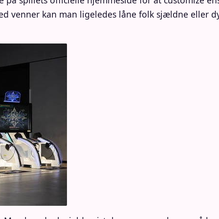
 på spillets officielle hjemmeside for at customize 
ed venner kan man ligeledes låne folk sjældne eller dyr