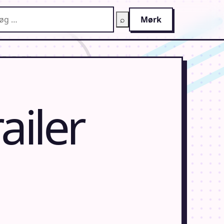
g på AnimeGuiden
⌕
Mørk
ailer