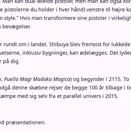
jer. Man kan dual wielde pistoler, men man kan også k
pistolerne du holder i hver hånd) venstre til højre k
tyle.” Hvis man transformere sine pistoler i virkel
 bevægelser.
r rundt om i landet. Shibuya blev fremvist for lukked
lserne, inklusiv bygninger, kan ødelægges. Det lyder 
 på dig.
o
,
Puella Magi Madoka Magica
) og begynder i 2115. To 
ndgå denne skæbne rejser de begge 100 år tilbage i tid
 kæmpe med sig selv fra et parallel univers i 2015.
ved præsentationen.