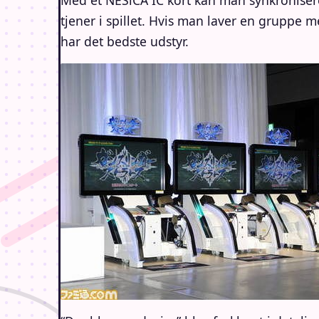
Med et NESiCA IC kort kan man synkronisere
tjener i spillet. Hvis man laver en gruppe m
har det bedste udstyr.