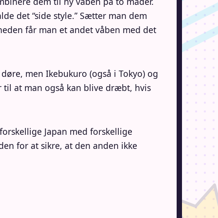
ombinere dem til ny våben på to måder.
alde det “side style.” Sætter man dem
igheden får man et andet våben med det
e døre, men Ikebukuro (også i Tokyo) og
til at man også kan blive dræbt, hvis
forskellige Japan med forskellige
en for at sikre, at den anden ikke