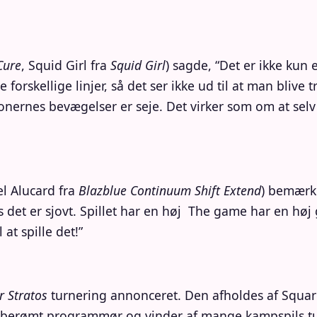
Cure
, Squid Girl fra
Squid Girl
) sagde, “Det er ikke kun 
 forskellige linjer, så det ser ikke ud til at man bliv
nernes bevægelser er seje. Det virker som om at selv fo
el Alucard fra
Blazblue Continuum Shift Extend
) bemærk
es det er sjovt. Spillet har en høj The game har en høj
at spille det!”
r Stratos
turnering annonceret. Den afholdes af Squar
berømt programmør og vinder af mange kampspils tur