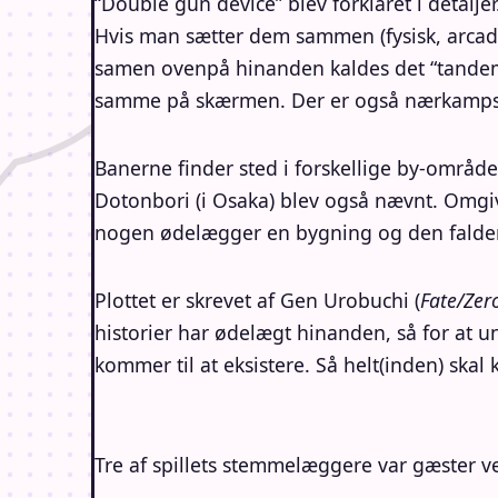
“Double gun device” blev forklaret i detal
Hvis man sætter dem sammen (fysisk, arcade 
samen ovenpå hinanden kaldes det “tandem s
samme på skærmen. Der er også nærkamps
Banerne finder sted i forskellige by-område
Dotonbori (i Osaka) blev også nævnt. Omgive
nogen ødelægger en bygning og den falder
Plottet er skrevet af Gen Urobuchi (
Fate/Zer
historier har ødelægt hinanden, så for at u
kommer til at eksistere. Så helt(inden) skal
Tre af spillets stemmelæggere var gæster 