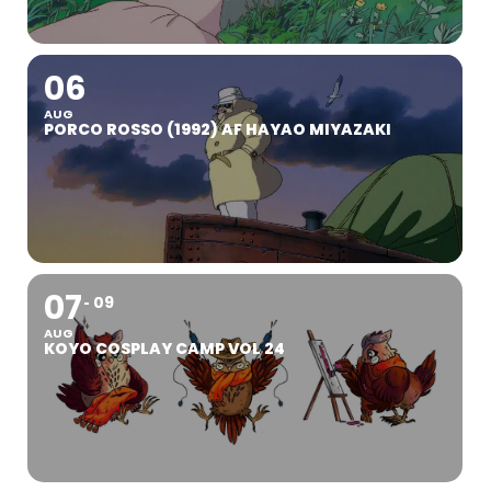
06
AUG
PORCO ROSSO (1992) AF HAYAO MIYAZAKI
07
09
AUG
KOYO COSPLAY CAMP VOL 24