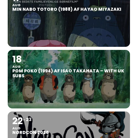
AUG
MIN NABO TOTORO (1988) AF HAYAO MIYAZAKI
18
AUG
POM POKO (1994) AF ISAO TAKAHATA – WITH UK
SUBS
22
23
AUG
NØRDCON 2026