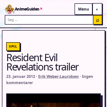
Gå til indhold
AnimeGuiden
↗
Menu
Søg på AnimeGuiden
⌕
SPIL
Resident Evil
Revelations trailer
23. januar 2012 ·
Erik Weber-Lauridsen
· Ingen
kommentarer