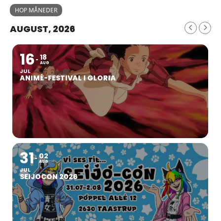
HOP MÅNEDER
AUGUST, 2026
16
18
AUG
JUL
ANIMÉ-FESTIVAL I GLORIA
31
02
AUG
JUL
SEIJOCON 2026