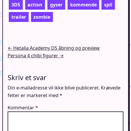
3DS
action
gyser
kommende
spil
trailer
zombie
Indlægsnavigation
← Hetalia Academy DS åbning og preview
Persona 4 chibi figurer →
Skriv et svar
Din e-mailadresse vil ikke blive publiceret.
Krævede
felter er markeret med
*
Kommentar
*