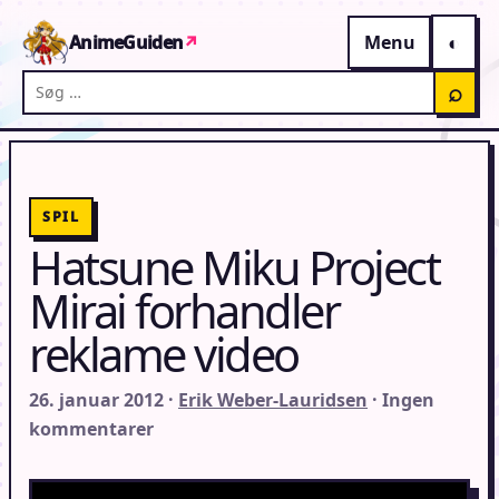
Gå til indhold
AnimeGuiden
↗
Menu
Søg på AnimeGuiden
⌕
SPIL
Hatsune Miku Project
Mirai forhandler
reklame video
26. januar 2012 ·
Erik Weber-Lauridsen
· Ingen
kommentarer