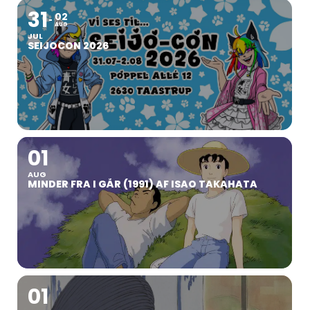
31
02
AUG
JUL
SEIJOCON 2026
01
AUG
MINDER FRA I GÅR (1991) AF ISAO TAKAHATA
01