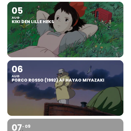
05
AUG
KIKI DEN LILLE HEKS
06
AUG
PORCO ROSSO (1992) AF HAYAO MIYAZAKI
07
09