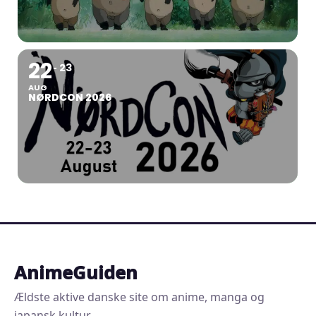
22
23
AUG
NØRDCON 2026
AnimeGuiden
Ældste aktive danske site om anime, manga og
japansk kultur