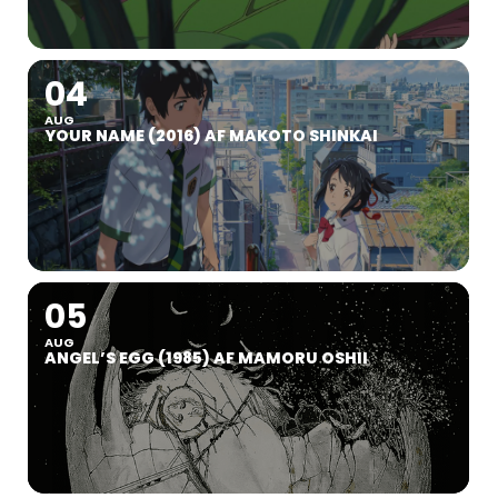
04
AUG
YOUR NAME (2016) AF MAKOTO SHINKAI
05
AUG
ANGEL’S EGG (1985) AF MAMORU OSHII