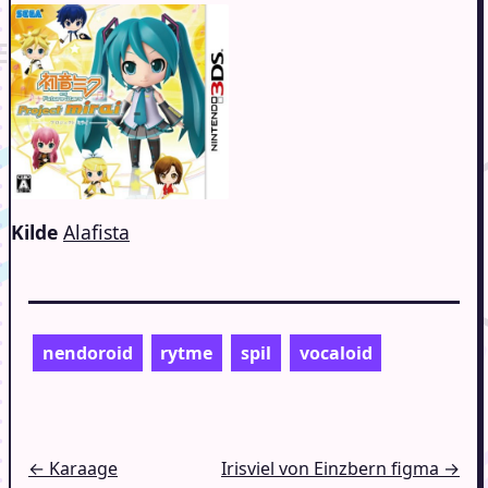
Kilde
Alafista
nendoroid
rytme
spil
vocaloid
Indlægsnavigation
← Karaage
Irisviel von Einzbern figma →