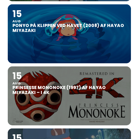
15
AUG
PONYO PÅ KLIPPEN VED HAVET (2008) AF HAYAO
MIYAZAKI
15
AUG
PRINSESSE MONONOKE (1997) AF HAYAO
MIYAZAKI – I 4K
15