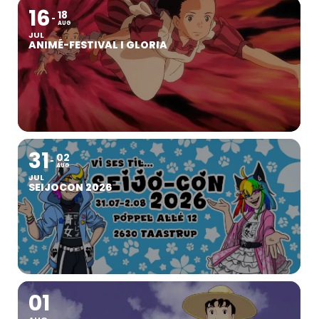
16
18
AUG
JUL
ANIMÉ-FESTIVAL I GLORIA
31
02
AUG
JUL
SEIJOCON 2026
01