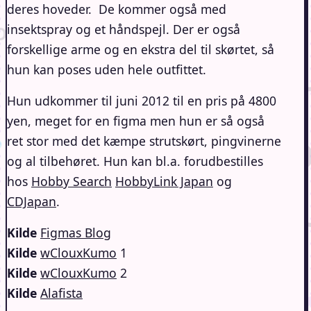
deres hoveder. De kommer også med
insektspray og et håndspejl. Der er også
forskellige arme og en ekstra del til skørtet, så
hun kan poses uden hele outfittet.
Hun udkommer til juni 2012 til en pris på 4800
yen, meget for en figma men hun er så også
ret stor med det kæmpe strutskørt, pingvinerne
og al tilbehøret. Hun kan bl.a. forudbestilles
hos
Hobby Search
HobbyLink Japan
og
CDJapan
.
Kilde
Figmas Blog
Kilde
wClouxKumo
1
Kilde
wClouxKumo
2
Kilde
Alafista