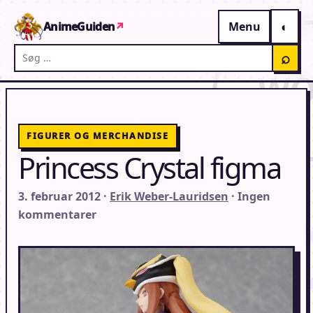
Gå til indhold
AnimeGuiden
↗
Menu
Søg på AnimeGuiden
⌕
FIGURER OG MERCHANDISE
Princess Crystal figma
3. februar 2012 ·
Erik Weber-Lauridsen
· Ingen
kommentarer