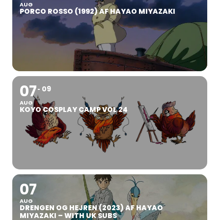
AUG
PORCO ROSSO (1992) AF HAYAO MIYAZAKI
07
09
AUG
KOYO COSPLAY CAMP VOL 24
07
AUG
DRENGEN OG HEJREN (2023) AF HAYAO
MIYAZAKI – WITH UK SUBS