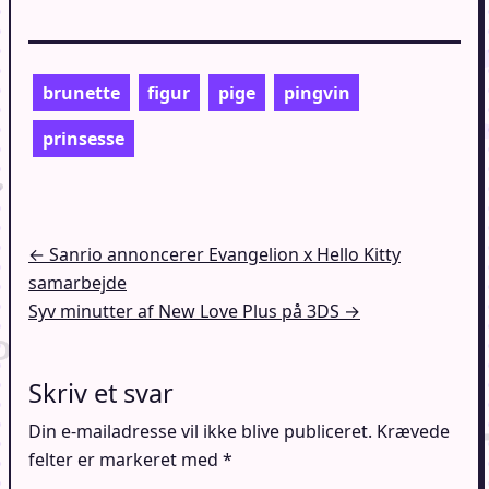
brunette
figur
pige
pingvin
prinsesse
Indlægsnavigation
← Sanrio annoncerer Evangelion x Hello Kitty
samarbejde
Syv minutter af New Love Plus på 3DS →
Skriv et svar
Din e-mailadresse vil ikke blive publiceret.
Krævede
felter er markeret med
*