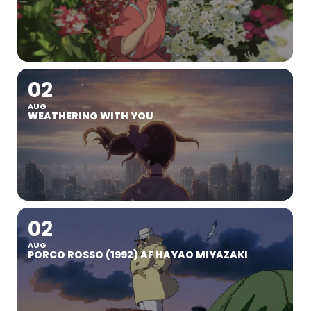
02
AUG
WEATHERING WITH YOU
02
AUG
PORCO ROSSO (1992) AF HAYAO MIYAZAKI