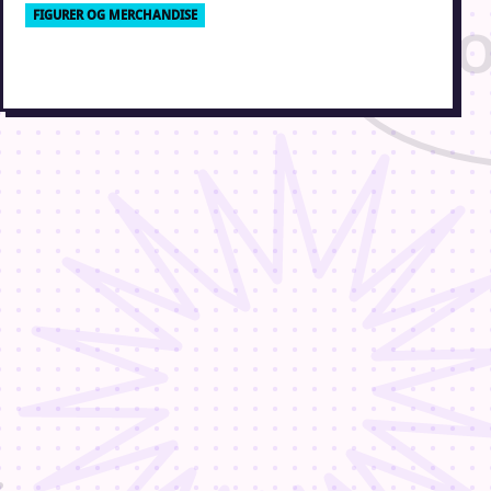
FIGURER OG MERCHANDISE
Millhiore F. Biscotti figma
20. december 2011 · Erik Weber-Lauridsen