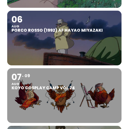
06
AUG
PORCO ROSSO (1992) AF HAYAO MIYAZAKI
07
09
AUG
KOYO COSPLAY CAMP VOL 24