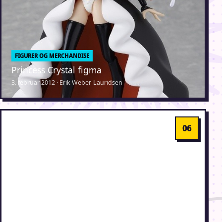
FIGURER OG MERCHANDISE
Princess Crystal figma
3. februar 2012 · Erik Weber-Lauridsen