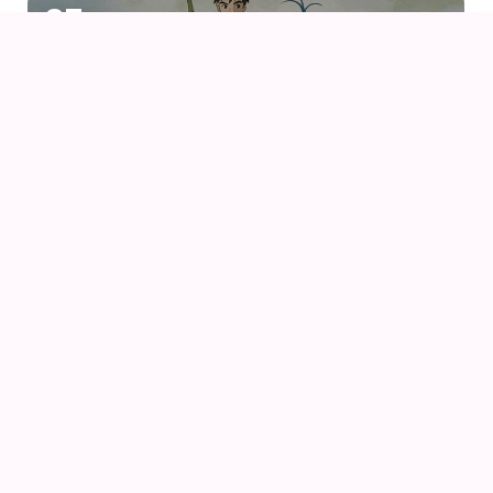
07
AUG
DRENGEN OG HEJREN (2023) AF HAYAO
MIYAZAKI – WITH UK SUBS
09
AUG
KIKI DEN LILLE HEKS
09
AUG