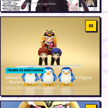
24. juni 2012 · Erik Weber-Lauridsen
FIGURER OG MERCHANDISE
Mawaru-Penguindrum Trading Mini Figure
– Mureru Pingdrum
18. maj 2012 · Erik Weber-Lauridsen