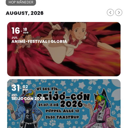
HOP MÅNEDER
AUGUST, 2026
16
18
AUG
JUL
ANIMÉ-FESTIVAL I GLORIA
31
02
AUG
JUL
SEIJOCON 2026