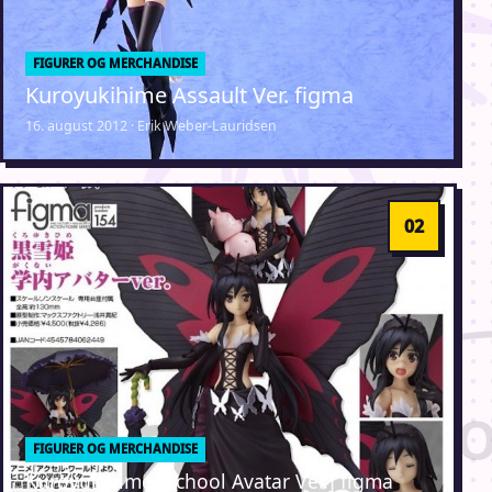
FIGURER OG MERCHANDISE
Kuroyukihime Assault Ver. figma
16. august 2012 · Erik Weber-Lauridsen
FIGURER OG MERCHANDISE
Kuroyukihime [School Avatar Ver.] figma