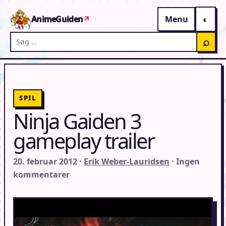
Gå til indhold
AnimeGuiden
↗
Menu
Søg på AnimeGuiden
⌕
SPIL
Ninja Gaiden 3
gameplay trailer
20. februar 2012 ·
Erik Weber-Lauridsen
· Ingen
kommentarer