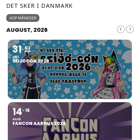
DET SKER I DANMARK
HOP MÅNEDER
AUGUST, 2026
31
02
AUG
JUL
SEIJOCON 2026
14
16
AUG
FANCON AARHUS 2026