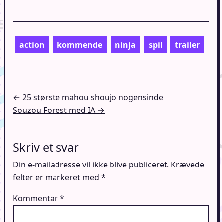
action
kommende
ninja
spil
trailer
Indlægsnavigation
← 25 største mahou shoujo nogensinde
Souzou Forest med IA →
Skriv et svar
Din e-mailadresse vil ikke blive publiceret.
Krævede
felter er markeret med
*
Kommentar
*