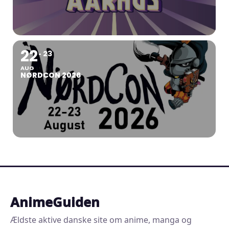
22
23
AUG
NØRDCON 2026
AnimeGuiden
Ældste aktive danske site om anime, manga og