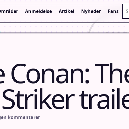
Sø
Områder
Anmeldelse
Artikel
Nyheder
Fans
e Conan: Th
Striker trail
ngen kommentarer