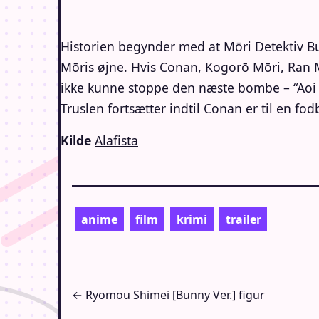
Historien begynder med at Mōri Detektiv B
Mōris øjne. Hvis Conan, Kogorō Mōri, Ran 
ikke kunne stoppe den næste bombe – “Aoi 
Truslen fortsætter indtil Conan er til en f
Kilde
Alafista
anime
film
krimi
trailer
Indlægsnavigation
← Ryomou Shimei [Bunny Ver.] figur