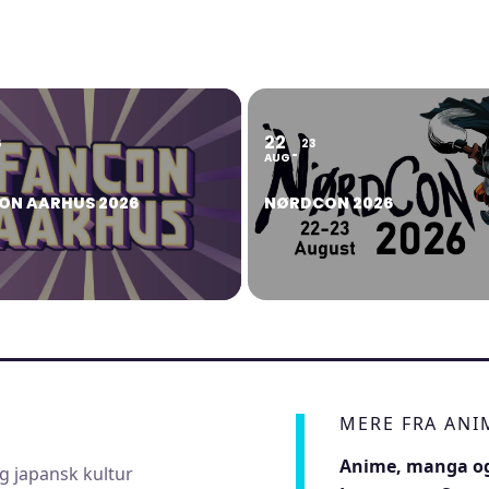
22
6
23
AUG
ON AARHUS 2026
NØRDCON 2026
MERE FRA AN
Anime, manga og
g japansk kultur