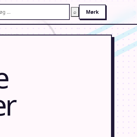
g på AnimeGuiden
⌕
Mørk
e
er