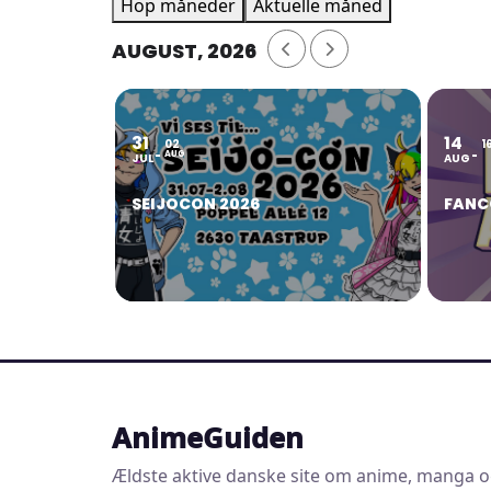
Hop måneder
Aktuelle måned
AUGUST, 2026
31
14
02
1
AUG
JUL
AUG
SEIJOCON 2026
FANC
AnimeGuiden
Ældste aktive danske site om anime, manga o