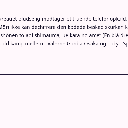
ureauet pludselig modtager et truende telefonopkald.
Mōri ikke kan dechifrere den kodede besked skurken
shōnen to aoi shimauma, ue kara no ame” (En blå dren
odbold kamp mellem rivalerne Ganba Osaka og Tokyo Spi