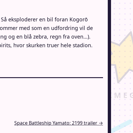
 Så eksploderer en bil foran Kogorō
 kommer med som en udfordring vil de
g og en blå zebra, regn fra oven…).
rits, hvor skurken truer hele stadion.
Space Battleship Yamato: 2199 trailer →