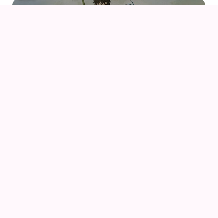
07
AUG
DRENGEN OG HEJREN (2023) AF HAYAO
MIYAZAKI – WITH UK SUBS
09
AUG
KIKI DEN LILLE HEKS
09