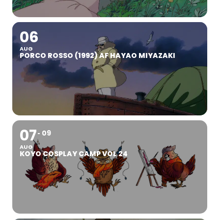
06
AUG
PORCO ROSSO (1992) AF HAYAO MIYAZAKI
07
09
AUG
KOYO COSPLAY CAMP VOL 24