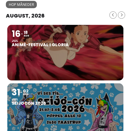
HOP MÅNEDER
AUGUST, 2026
16
18
AUG
JUL
ANIMÉ-FESTIVAL I GLORIA
31
02
AUG
JUL
SEIJOCON 2026