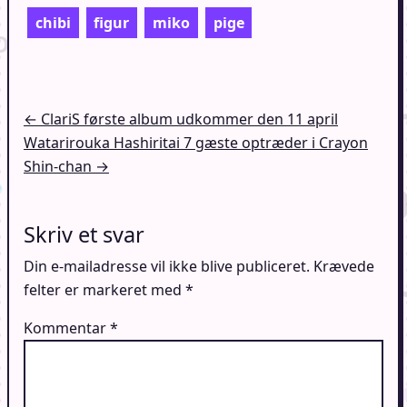
chibi
figur
miko
pige
Indlægsnavigation
← ClariS første album udkommer den 11 april
Watarirouka Hashiritai 7 gæste optræder i Crayon
Shin-chan →
Skriv et svar
Din e-mailadresse vil ikke blive publiceret.
Krævede
felter er markeret med
*
Kommentar
*