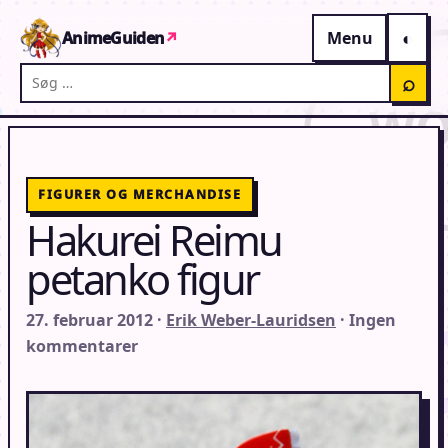
Gå til indhold
AnimeGuiden
↗
Menu
Søg på AnimeGuiden
⌕
FIGURER OG MERCHANDISE
Hakurei Reimu
petanko figur
27. februar 2012 ·
Erik Weber-Lauridsen
· Ingen
kommentarer