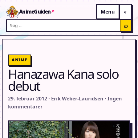
Gå til indhold
AnimeGuiden
↗
Menu
Søg på AnimeGuiden
⌕
ANIME
Hanazawa Kana solo
debut
29. februar 2012 ·
Erik Weber-Lauridsen
· Ingen
kommentarer