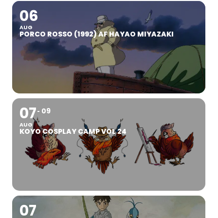
06
AUG
PORCO ROSSO (1992) AF HAYAO MIYAZAKI
07
09
AUG
KOYO COSPLAY CAMP VOL 24
07