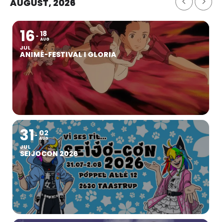
AUGUST, 2026
16
18
AUG
JUL
ANIMÉ-FESTIVAL I GLORIA
31
02
AUG
JUL
SEIJOCON 2026