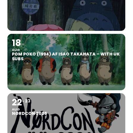
18
AUG
POM POKO (1994) AF ISAO TAKAHATA – WITH UK
SUBS
22
23
AUG
NØRDCON 2026