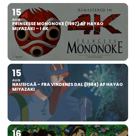
15
AUG
PRINSESSE MONONOKE (1997) AF HAYAO
MIYAZAKI – I 4K
15
AUG
NAUSICAÄ – FRA VINDENES DAL (1984) AF HAYAO
MIYAZAKI
16