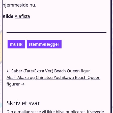
hjemmeside
nu.
Kilde
Alafista
musik
stemmelægger
Indlægsnavigation
← Saber (Fate/Extra Ver.) Beach Queen figur
Akari Akaza og Chinatsu Yoshikawa Beach Queen
figurer →
Skriv et svar
Din e-mailadresse vil ikke blive publiceret.
Krævede