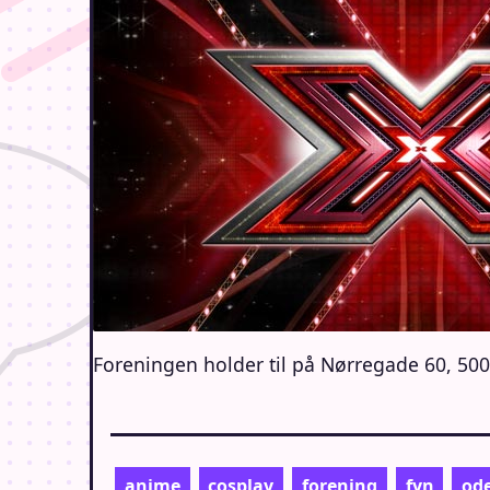
Foreningen holder til på Nørregade 60, 50
anime
cosplay
forening
fyn
od