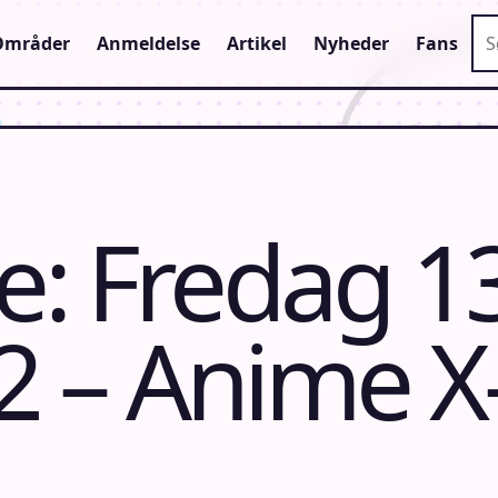
Sø
Områder
Anmeldelse
Artikel
Nyheder
Fans
: Fredag 1
2 – Anime X