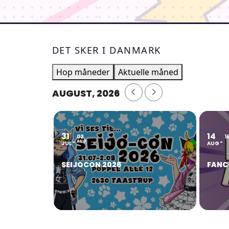
DET SKER I DANMARK
Hop måneder
Aktuelle måned
AUGUST, 2026
31
14
02
1
AUG
JUL
AUG
SEIJOCON 2026
FANC