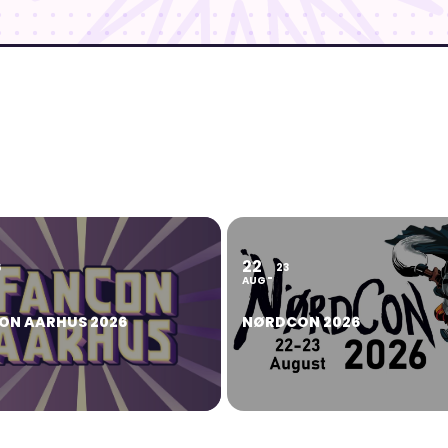
22
6
23
AUG
ON AARHUS 2026
NØRDCON 2026