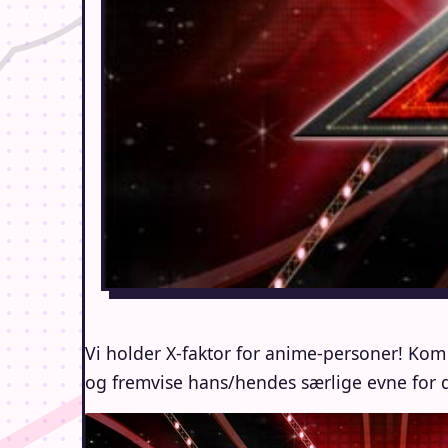
Vi holder X-faktor for anime-personer! Ko
og fremvise hans/hendes særlige evne fo