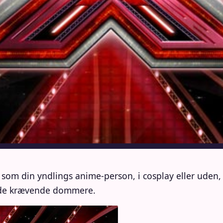
m som din yndlings anime-person, i cosplay eller ude
r de krævende dommere.