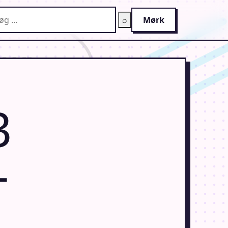
g på AnimeGuiden
⌕
Mørk
3
-