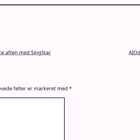
ce aften med SingStar
AIOd
vede felter er markeret med
*