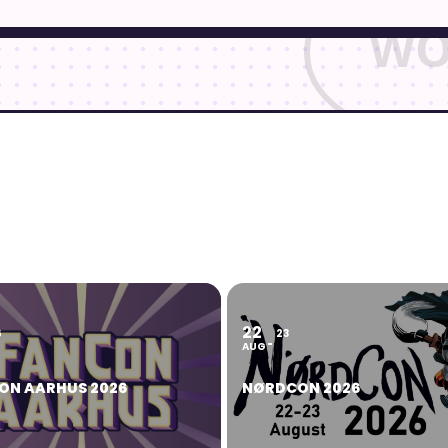
22
6
23
AUG
ON AARHUS 2026
NØRDCON 2026