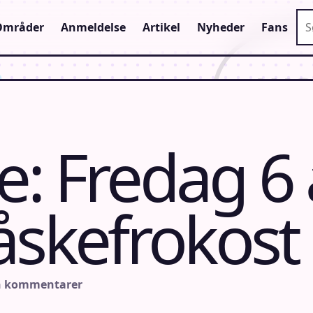
Sø
Områder
Anmeldelse
Artikel
Nyheder
Fans
: Fredag 6 a
åskefrokost
n kommentarer