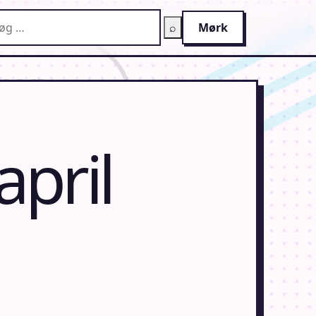
g på AnimeGuiden
⌕
Mørk
pril