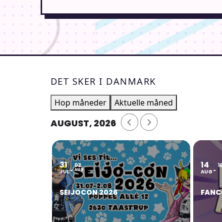
DET SKER I DANMARK
Hop måneder
Aktuelle måned
AUGUST, 2026
31
14
02
1
AUG
JUL
AUG
SEIJOCON 2026
FANC