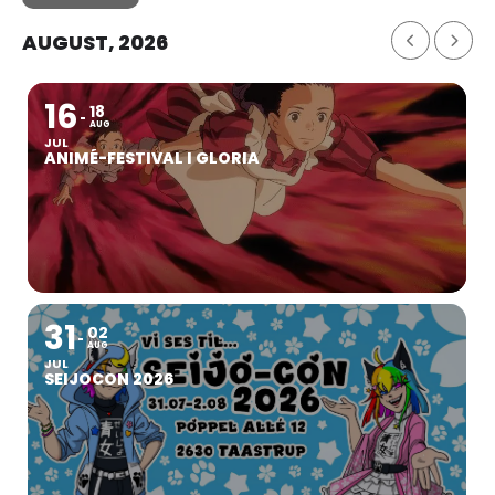
AUGUST, 2026
16
18
AUG
JUL
ANIMÉ-FESTIVAL I GLORIA
31
02
AUG
JUL
SEIJOCON 2026