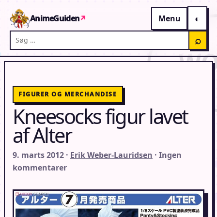
Gå til indhold
AnimeGuiden
↗
Menu
Søg på AnimeGuiden
⌕
FIGURER OG MERCHANDISE
Kneesocks figur lavet
af Alter
9. marts 2012 ·
Erik Weber-Lauridsen
· Ingen
kommentarer