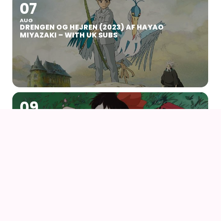
07
AUG
DRENGEN OG HEJREN (2023) AF HAYAO
MIYAZAKI – WITH UK SUBS
09
AUG
KIKI DEN LILLE HEKS
09
AUG