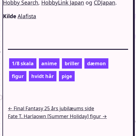
Hobby Search
,
HobbyLink Japan
og
CDJapan
.
Kilde
Alafista
1/8 skala
anime
briller
dæmon
figur
hvidt hår
pige
Indlægsnavigation
← Final Fantasy 25 års jubilæums side
Fate T. Harlaown [Summer Holiday] figur →