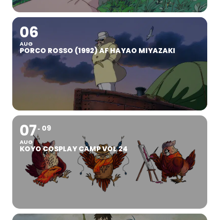
06
AUG
PORCO ROSSO (1992) AF HAYAO MIYAZAKI
07
09
AUG
KOYO COSPLAY CAMP VOL 24