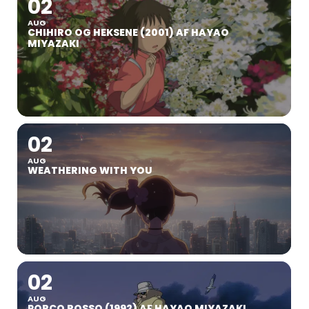
02
AUG
CHIHIRO OG HEKSENE (2001) AF HAYAO
MIYAZAKI
02
AUG
WEATHERING WITH YOU
02
AUG
PORCO ROSSO (1992) AF HAYAO MIYAZAKI