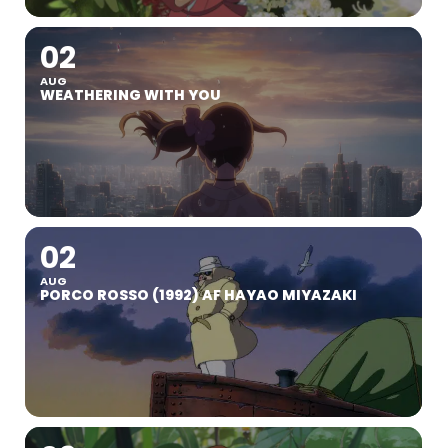
02
AUG
WEATHERING WITH YOU
02
AUG
PORCO ROSSO (1992) AF HAYAO MIYAZAKI