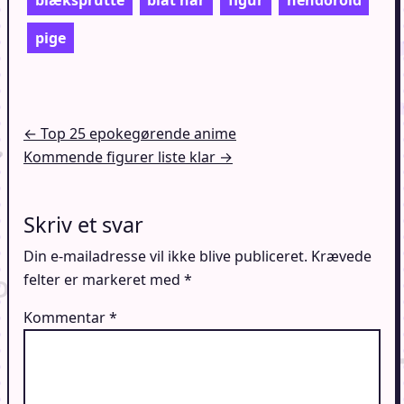
blæksprutte
blåt hår
figur
nendoroid
pige
Indlægsnavigation
← Top 25 epokegørende anime
Kommende figurer liste klar →
Skriv et svar
Din e-mailadresse vil ikke blive publiceret.
Krævede
felter er markeret med
*
Kommentar
*