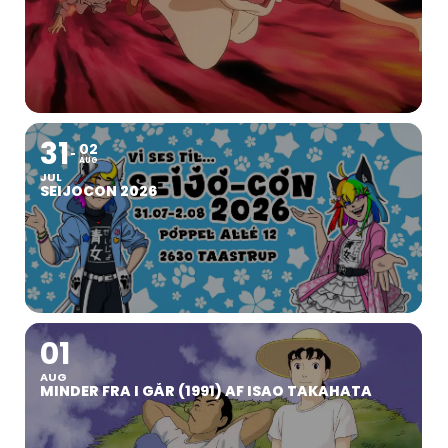
31
02
AUG
JUL
SEIJOCON 2026
01
AUG
MINDER FRA I GÅR (1991) AF ISAO TAKAHATA