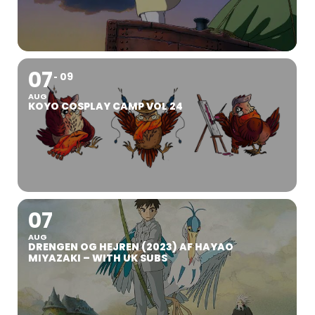
07
09
AUG
KOYO COSPLAY CAMP VOL 24
07
AUG
DRENGEN OG HEJREN (2023) AF HAYAO
MIYAZAKI – WITH UK SUBS