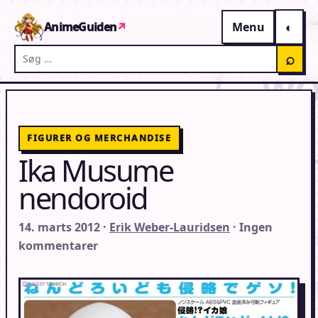
Gå til indhold
AnimeGuiden
↗
Menu
Søg på AnimeGuiden
⌕
FIGURER OG MERCHANDISE
Ika Musume
nendoroid
14. marts 2012 ·
Erik Weber-Lauridsen
· Ingen
kommentarer