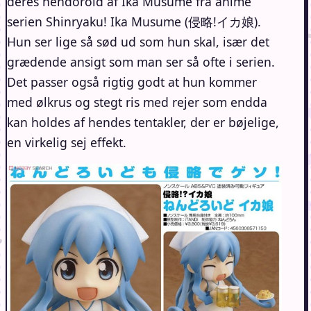
deres nendoroid af Ika Musume fra anime
serien Shinryaku! Ika Musume (侵略!イカ娘).
Hun ser lige så sød ud som hun skal, især det
grædende ansigt som man ser så ofte i serien.
Det passer også rigtig godt at hun kommer
med ølkrus og stegt ris med rejer som endda
kan holdes af hendes tentakler, der er bøjelige,
en virkelig sej effekt.