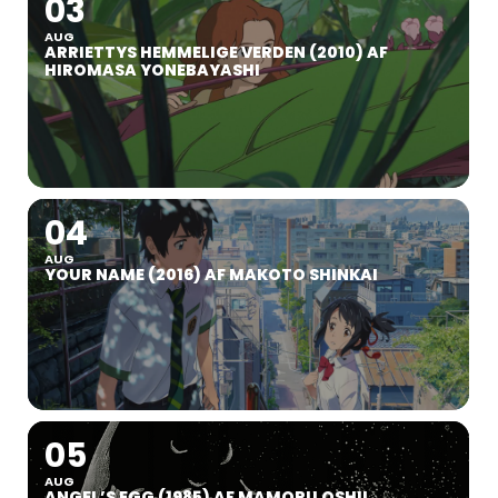
03
AUG
ARRIETTYS HEMMELIGE VERDEN (2010) AF
HIROMASA YONEBAYASHI
04
AUG
YOUR NAME (2016) AF MAKOTO SHINKAI
05
AUG
ANGEL’S EGG (1985) AF MAMORU OSHII