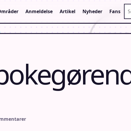
Sø
Områder
Anmeldelse
Artikel
Nyheder
Fans
epokegøren
ommentarer