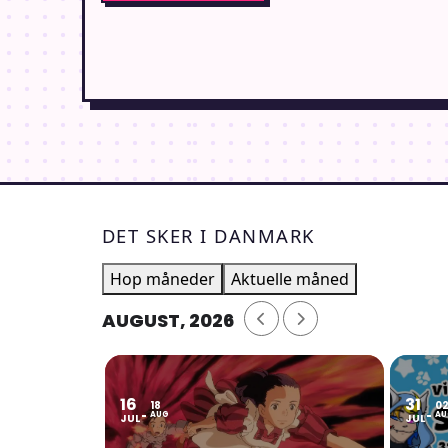
DET SKER I DANMARK
Hop måneder
Aktuelle måned
AUGUST, 2026
16
31
18
0
AUG
AU
JUL
JUL