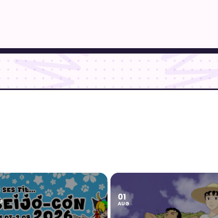
01
2
G
AUG