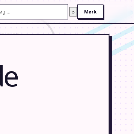
g på AnimeGuiden
⌕
Mørk
de