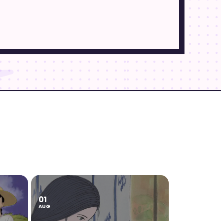
01
AUG