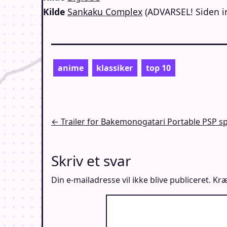
Kilde
Sankaku Complex
(ADVARSEL! Siden in
anime
klassiker
top 10
Indlægsnavigation
← Trailer for Bakemonogatari Portable PSP spi
Skriv et svar
Din e-mailadresse vil ikke blive publiceret.
Kræ