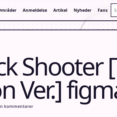
Sø
Områder
Anmeldelse
Artikel
Nyheder
Fans
ck Shooter 
n Ver.] figm
en kommentarer