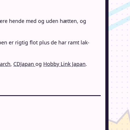
sere hende med og uden hætten, og
er rigtig flot plus de har ramt lak-
arch
,
CDJapan
og
Hobby Link Japan
.