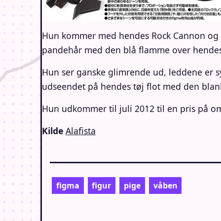
Hun kommer med hendes Rock Cannon og Bl
pandehår med den blå flamme over hendes
Hun ser ganske glimrende ud, leddene er sy
udseendet på hendes tøj flot med den blank
Hun udkommer til juli 2012 til en pris på 
Kilde
Alafista
figma
figur
pige
våben