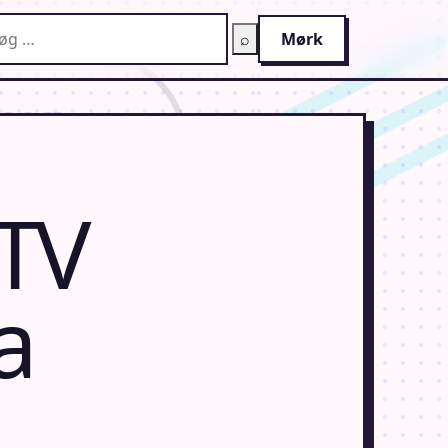
g på AnimeGuiden
⌕
Mørk
[TV
a