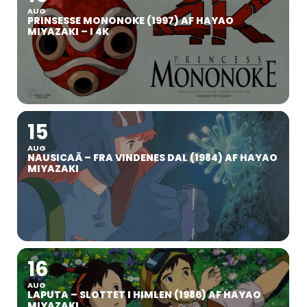
AUG
PRINSESSE MONONOKE (1997) AF HAYAO
MIYAZAKI – I 4K
15
AUG
NAUSICAÄ – FRA VINDENES DAL (1984) AF HAYAO
MIYAZAKI
16
AUG
LAPUTA – SLOTTET I HIMLEN (1986) AF HAYAO
MIYAZAKI