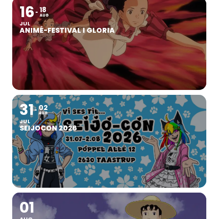
16
18
AUG
JUL
ANIMÉ-FESTIVAL I GLORIA
31
02
AUG
JUL
SEIJOCON 2026
01
AUG