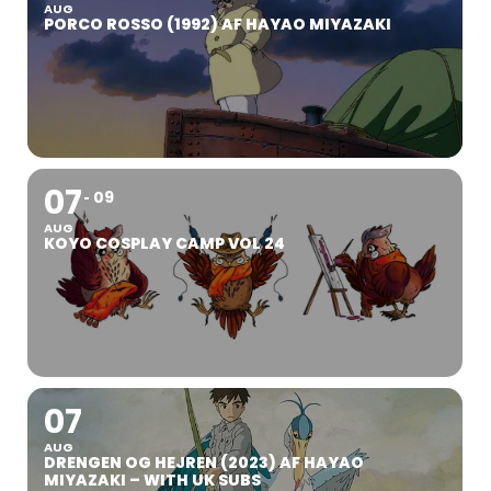
AUG
PORCO ROSSO (1992) AF HAYAO MIYAZAKI
07
09
AUG
KOYO COSPLAY CAMP VOL 24
07
AUG
DRENGEN OG HEJREN (2023) AF HAYAO
MIYAZAKI – WITH UK SUBS