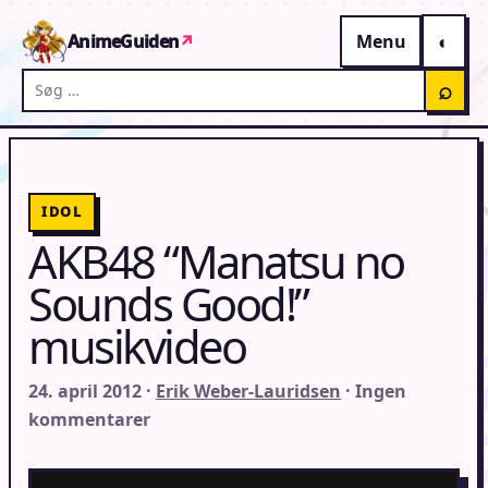
Gå til indhold
AnimeGuiden
↗
Menu
Søg på AnimeGuiden
⌕
IDOL
AKB48 “Manatsu no
Sounds Good!”
musikvideo
24. april 2012 ·
Erik Weber-Lauridsen
· Ingen
kommentarer