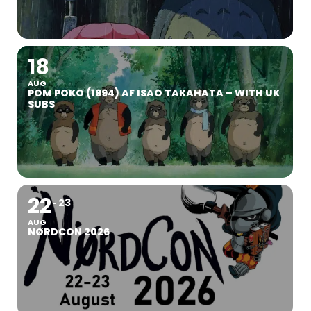
18
AUG
POM POKO (1994) AF ISAO TAKAHATA – WITH UK
SUBS
22
23
AUG
NØRDCON 2026