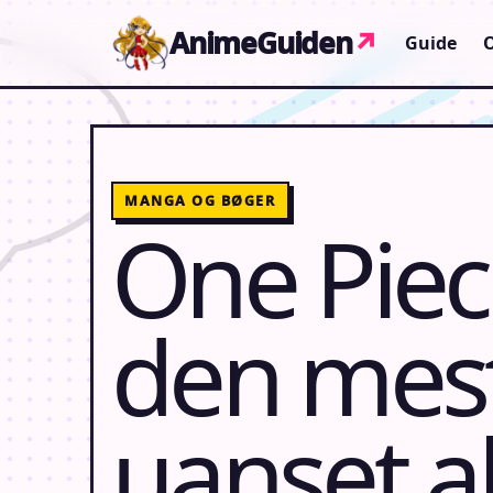
Gå til indhold
AnimeGuiden
↗
Guide
MANGA OG BØGER
One Pie
den mes
uanset a