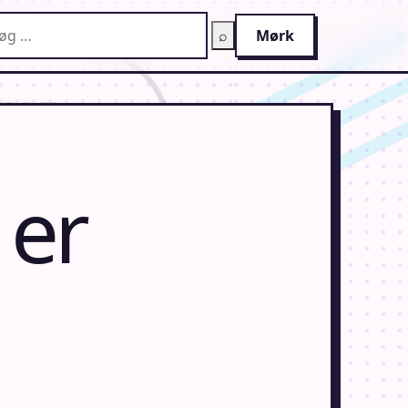
g på AnimeGuiden
⌕
Mørk
 er