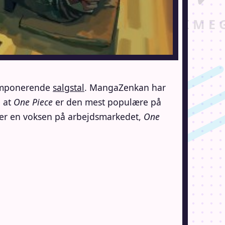
 imponerende
salgstal
. MangaZenkan har
e at
One Piece
er den mest populære på
eller en voksen på arbejdsmarkedet,
One