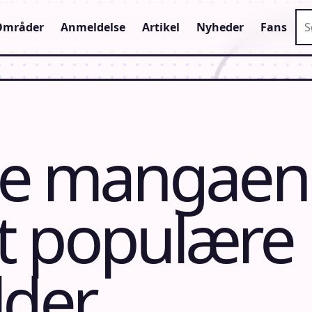
Sø
Områder
Anmeldelse
Artikel
Nyheder
Fans
ce mangaen
t populære
lder