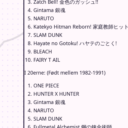
Zatch Bell! 金色のガッシュ!!
Gintama 銀魂
NARUTO
Katekyo Hitman Reborn! 家庭教師ヒッ
SLAM DUNK
Hayate no Gotoku! ハヤテのごとく!
BLEACH
FAIRY T AIL
I 20erne: (Født mellem 1982-1991)
ONE PIECE
HUNTER X HUNTER
Gintama 銀魂
NARUTO
SLAM DUNK
Fullmetal Alchemist 鋼の錬金術師