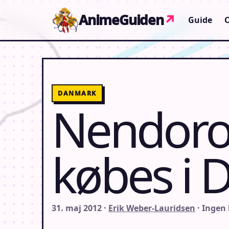
Gå til indhold
AnimeGuiden
↗
Guide
DANMARK
Nendoroi
købes i
31. maj 2012 ·
Erik Weber-Lauridsen
· Ingen