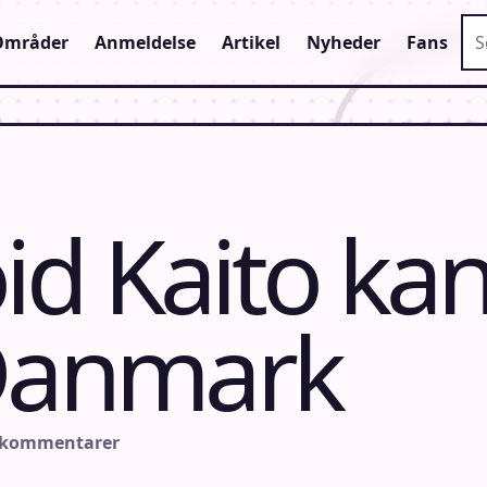
Sø
Områder
Anmeldelse
Artikel
Nyheder
Fans
d Kaito ka
 Danmark
 kommentarer