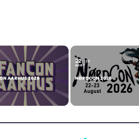
22
6
23
AUG
ON AARHUS 2026
NØRDCON 2026