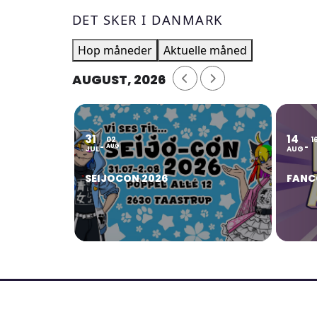
DET SKER I DANMARK
Hop måneder
Aktuelle måned
AUGUST, 2026
31
14
02
1
AUG
JUL
AUG
SEIJOCON 2026
FANC