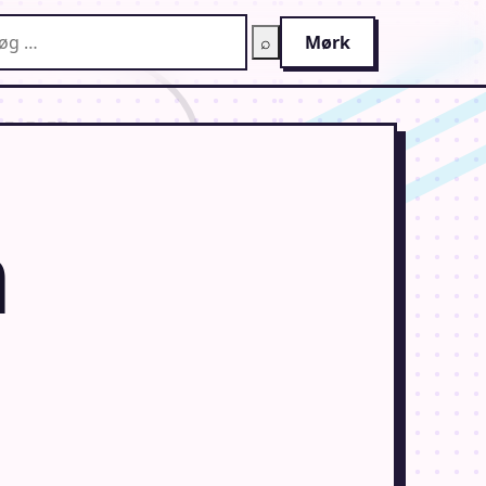
g på AnimeGuiden
⌕
Mørk
n