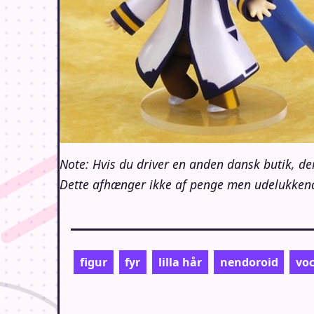
Note: Hvis du driver en anden dansk butik, de
Dette afhænger ikke af penge men udelukkende
figur
fyr
lilla hår
nendoroid
voc