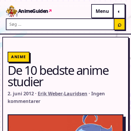
Gå til indhold
AnimeGuiden
↗
Menu
Søg på AnimeGuiden
⌕
ANIME
De 10 bedste anime
studier
2. juni 2012 ·
Erik Weber-Lauridsen
· Ingen
kommentarer