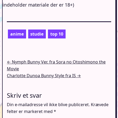
indeholder materiale der er 18+)
anime
studie
top 10
Indlægsnavigation
← Nymph Bunny Ver. fra Sora no Otoshimono the
Movie
Charlotte Dunoa Bunny Style fra IS →
Skriv et svar
Din e-mailadresse vil ikke blive publiceret.
Krævede
felter er markeret med
*