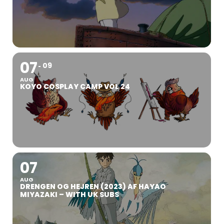
07
09
AUG
KOYO COSPLAY CAMP VOL 24
07
AUG
DRENGEN OG HEJREN (2023) AF HAYAO
MIYAZAKI – WITH UK SUBS