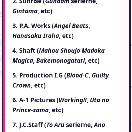
2. Sunrise (
Gundam
serierne,
Gintama
, etc)
3. P.A. Works (
Angel Beats
,
Hanasaku Iroha
, etc)
4. Shaft (
Mahou Shoujo Madoka
Magica
,
Bakemonogatari
, etc)
5. Production I.G (
Blood-C
,
Guilty
Crown
, etc)
6. A-1 Pictures (
Working!!
,
Uta no
Prince-sama
, etc)
7. J.C.Staff (
To Aru
serierne,
Ano