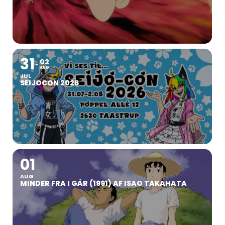
31
02
AUG
JUL
SEIJOCON 2026
01
AUG
MINDER FRA I GÅR (1991) AF ISAO TAKAHATA