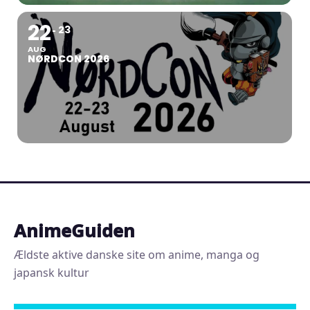
22
23
AUG
NØRDCON 2026
AnimeGuiden
Ældste aktive danske site om anime, manga og
japansk kultur