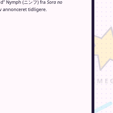
eloid” Nymph (ニンフ) fra
Sora no
ev annonceret tidligere.