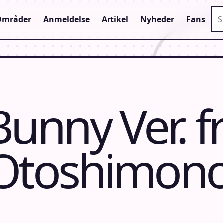
Sø
Områder
Anmeldelse
Artikel
Nyheder
Fans
nny Ver. f
 Otoshimono