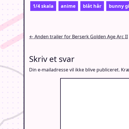
1/4 skala
anime
blåt hår
bunny gi
Indlægsnavigation
← Anden trailer for Berserk Golden Age Arc II
Skriv et svar
Din e-mailadresse vil ikke blive publiceret.
Kræ