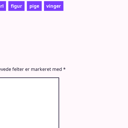
rl
figur
pige
vinger
vede felter er markeret med
*