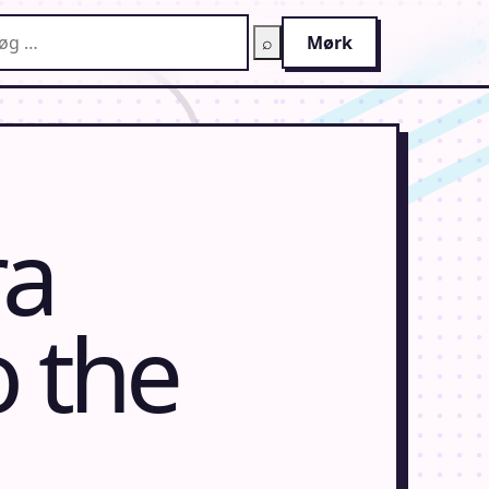
g på AnimeGuiden
⌕
Mørk
ra
 the