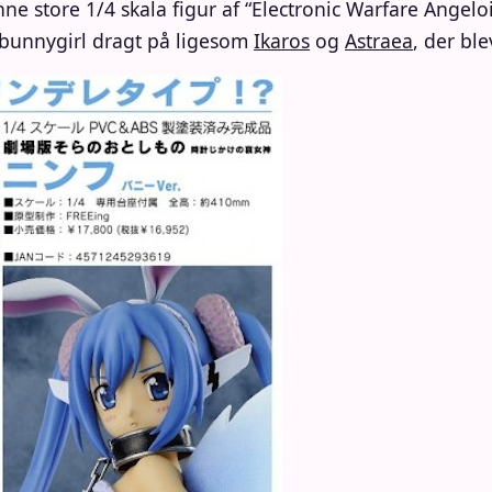
enne store 1/4 skala figur af “Electronic Warfare Ang
 bunnygirl dragt på ligesom
Ikaros
og
Astraea
, der bl