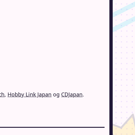
ch
,
Hobby Link Japan
og
CDJapan
.