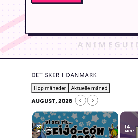
DET SKER I DANMARK
Hop måneder
Aktuelle måned
AUGUST, 2026
31
14
02
1
AUG
JUL
AUG