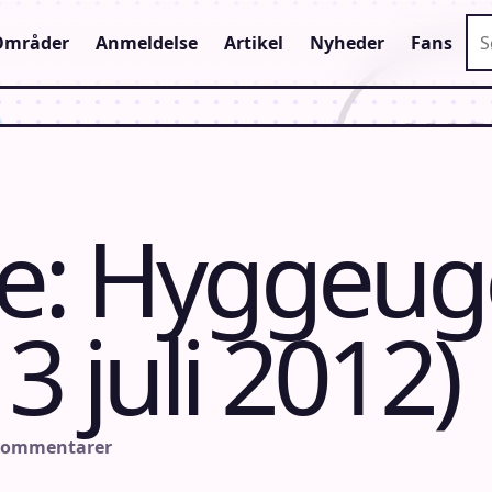
Sø
Områder
Anmeldelse
Artikel
Nyheder
Fans
e: Hyggeug
3 juli 2012)
 kommentarer