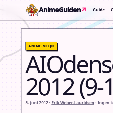
Gå til indhold
AnimeGuiden
↗
Guide
ANIME-MILJØ
AIOdens
2012 (9-1
5. juni 2012 ·
Erik Weber-Lauridsen
· Ingen