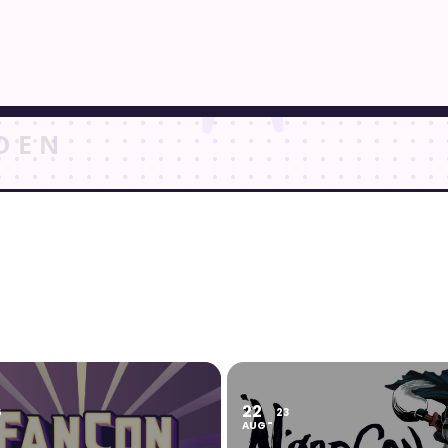
22
6
23
AUG