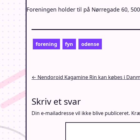
Foreningen holder til på Nørregade 60, 50
forening
fyn
odense
Indlægsnavigation
← Nendoroid Kagamine Rin kan købes i Dan
Skriv et svar
Din e-mailadresse vil ikke blive publiceret.
Kræ