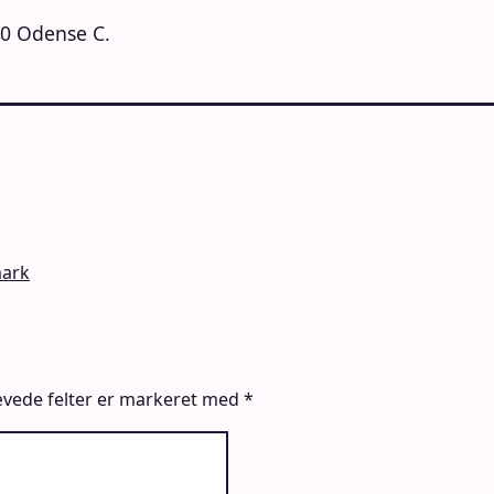
00 Odense C.
mark
vede felter er markeret med
*