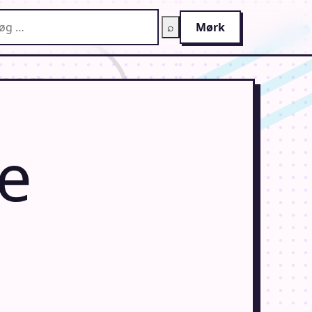
g på AnimeGuiden
⌕
Mørk
e