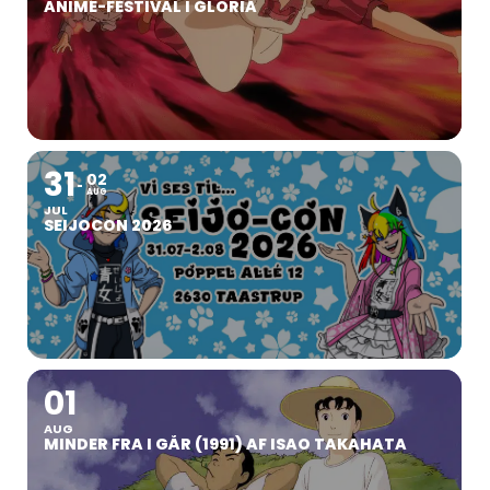
ANIMÉ-FESTIVAL I GLORIA
31
02
AUG
JUL
SEIJOCON 2026
01
AUG
MINDER FRA I GÅR (1991) AF ISAO TAKAHATA