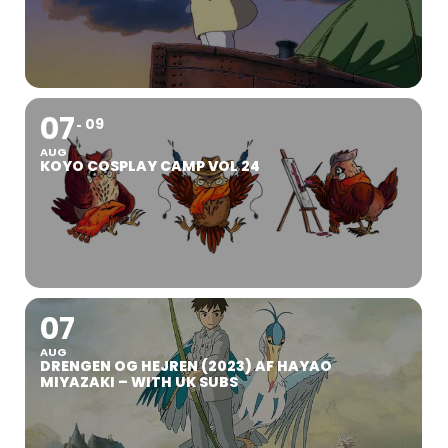
07
09
AUG
KOYO COSPLAY CAMP VOL 24
07
AUG
DRENGEN OG HEJREN (2023) AF HAYAO
MIYAZAKI – WITH UK SUBS