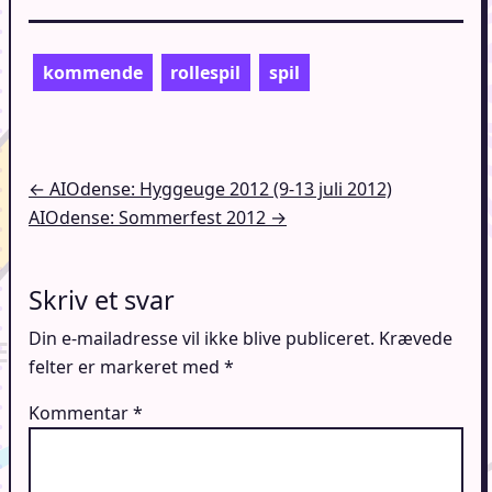
kommende
rollespil
spil
Indlægsnavigation
← AIOdense: Hyggeuge 2012 (9-13 juli 2012)
AIOdense: Sommerfest 2012 →
Skriv et svar
Din e-mailadresse vil ikke blive publiceret.
Krævede
felter er markeret med
*
Kommentar
*