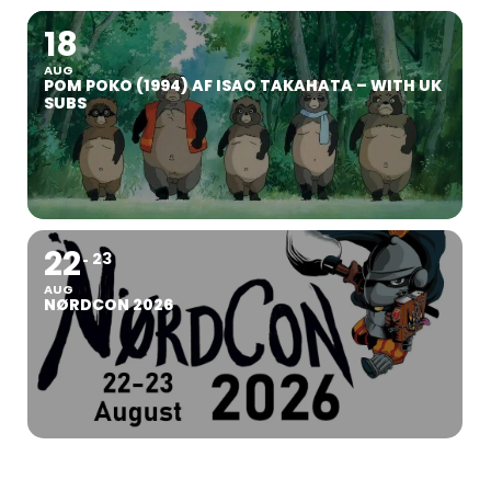
18
AUG
POM POKO (1994) AF ISAO TAKAHATA – WITH UK
SUBS
22
23
AUG
NØRDCON 2026