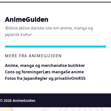
AnimeGuiden
Ældste aktive danske site om anime, manga og
japansk kultur
MERE FRA ANIMEGUIDEN
Anime, manga og merchandise butikker
Cons og foreninger
Læs manga
Se anime
Fotos fra Japan
Regler og privatliv
Om
RSS
© 2026 AnimeGuiden