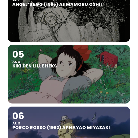
AUG
ANGEL’S EGG (1985) AF MAMORU OSHII
05
AUG
KIKI DEN LILLE HEKS
06
AUG
PORCO ROSSO (1992) AF HAYAO MIYAZAKI