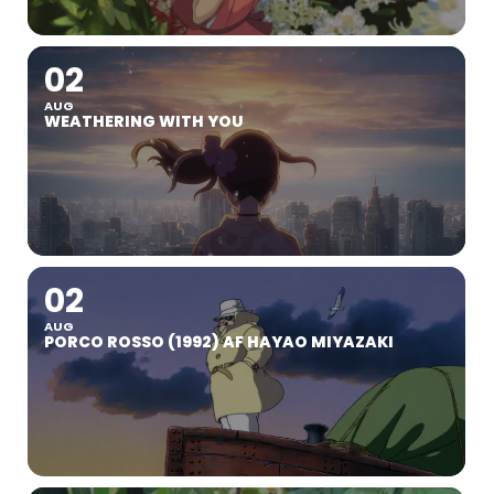
02
AUG
WEATHERING WITH YOU
02
AUG
PORCO ROSSO (1992) AF HAYAO MIYAZAKI