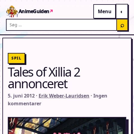
Gå til indhold
AnimeGuiden
↗
Menu
Søg på AnimeGuiden
⌕
SPIL
Tales of Xillia 2
annonceret
5. juni 2012 ·
Erik Weber-Lauridsen
· Ingen
kommentarer