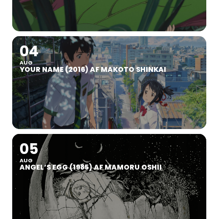
04
AUG
YOUR NAME (2016) AF MAKOTO SHINKAI
05
AUG
ANGEL’S EGG (1985) AF MAMORU OSHII