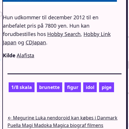
Hun udkommer til december 2012 til en
anbefalet pris på 7800 yen. Hun kan
forudbestilles hos
Hobby Search
,
Hobby Link
Japan
og
CDJapan
.
Kilde
Alafista
1/8 skala
brunette
figur
idol
pige
Indlægsnavigation
← Megurine Luka nendoroid kan købes i Danmark
Puella Magi Madoka Magica biograf filmens