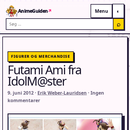
Gå til indhold
AnimeGuiden
↗
Menu
Søg på AnimeGuiden
⌕
FIGURER OG MERCHANDISE
Futami Ami fra
IdolM@ster
9. juni 2012 ·
Erik Weber-Lauridsen
· Ingen
kommentarer