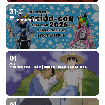
31
02
AUG
JUL
SEIJOCON 2026
01
AUG
MINDER FRA I GÅR (1991) AF ISAO TAKAHATA