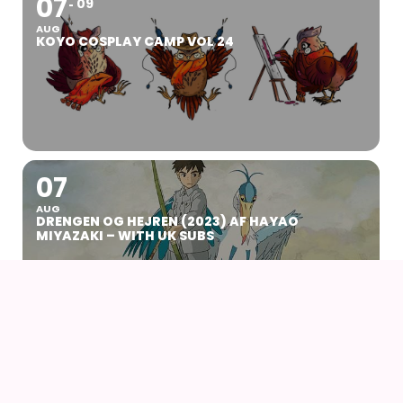
07
09
AUG
KOYO COSPLAY CAMP VOL 24
07
AUG
DRENGEN OG HEJREN (2023) AF HAYAO
MIYAZAKI – WITH UK SUBS
09
AUG
KIKI DEN LILLE HEKS