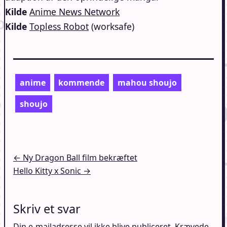
Kilde
Anime News Network
Kilde
Topless Robot
(worksafe)
anime
kommende
mahou shoujo
shoujo
Indlægsnavigation
← Ny Dragon Ball film bekræftet
Hello Kitty x Sonic →
Skriv et svar
Din e-mailadresse vil ikke blive publiceret.
Krævede