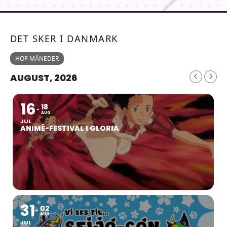
DET SKER I DANMARK
HOP MÅNEDER
AUGUST, 2026
16
18
AUG
JUL
ANIMÉ-FESTIVAL I GLORIA
31
02
AUG
JUL