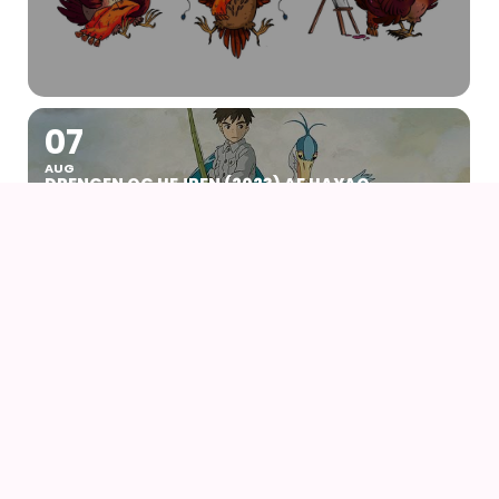
07
AUG
DRENGEN OG HEJREN (2023) AF HAYAO
MIYAZAKI – WITH UK SUBS
09
AUG
KIKI DEN LILLE HEKS