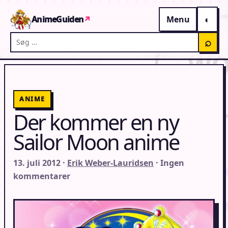
Gå til indhold
AnimeGuiden
↗
Menu
Søg på AnimeGuiden
⌕
ANIME
Der kommer en ny
Sailor Moon anime
13. juli 2012 ·
Erik Weber-Lauridsen
· Ingen
kommentarer