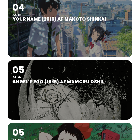
04
AUG
YOUR NAME (2016) AF MAKOTO SHINKAI
05
AUG
ANGEL’S EGG (1985) AF MAMORU OSHII
05
AUG