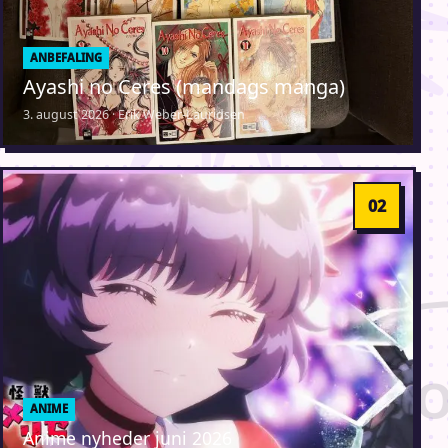
ANBEFALING
Ayashi no Ceres (mandags manga)
3. august 2026 · Erik Weber-Lauridsen
ANIME
Anime nyheder juni 2026