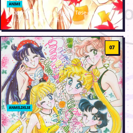
ANIME
AIOdense – Onsdag 9 juli – Tøse-dag
2. juli 2014 · Erik Weber-Lauridsen
ANMELDELSE
Sailor Moon manga
12. marts 2014 · Erik Weber-Lauridsen