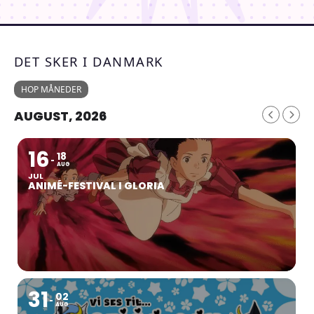
DET SKER I DANMARK
HOP MÅNEDER
AUGUST, 2026
16
18
AUG
JUL
ANIMÉ-FESTIVAL I GLORIA
31
02
AUG