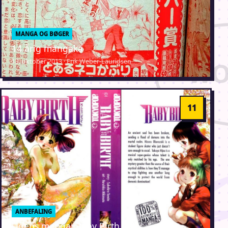
MANGA OG BØGER
14 årig mangaka
13. oktober 2013 · Erik Weber-Lauridsen
ANBEFALING
Ugens manga: Baby Birth