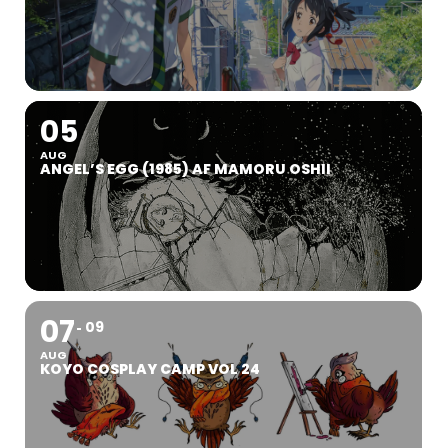
05
AUG
ANGEL’S EGG (1985) AF MAMORU OSHII
07
09
AUG
KOYO COSPLAY CAMP VOL 24