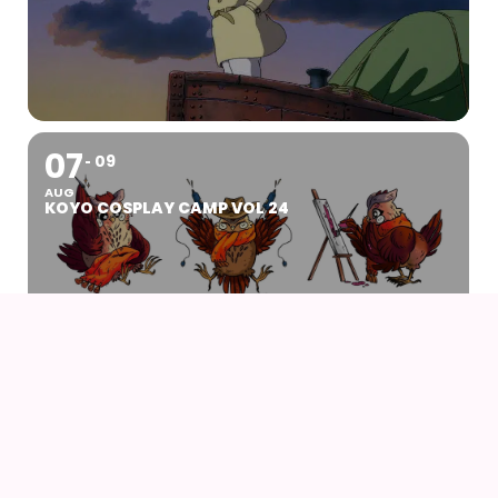
07
09
AUG
KOYO COSPLAY CAMP VOL 24
07
AUG
DRENGEN OG HEJREN (2023) AF HAYAO
MIYAZAKI – WITH UK SUBS