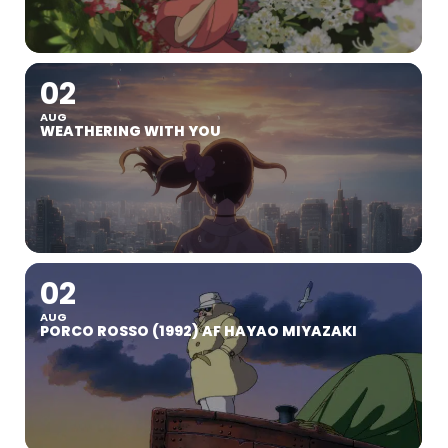
02
AUG
WEATHERING WITH YOU
02
AUG
PORCO ROSSO (1992) AF HAYAO MIYAZAKI