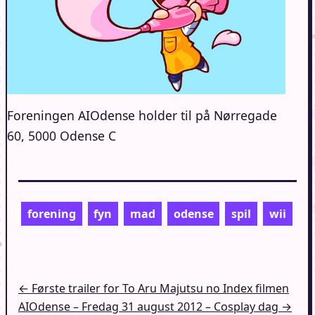
Foreningen AIOdense holder til på Nørregade
60, 5000 Odense C
forening
fyn
mad
odense
spil
wii
Indlægsnavigation
← Første trailer for To Aru Majutsu no Index filmen
AIOdense – Fredag 31 august 2012 – Cosplay dag →