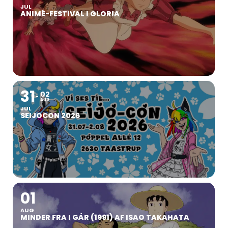
JUL
ANIMÉ-FESTIVAL I GLORIA
31
02
AUG
JUL
SEIJOCON 2026
01
AUG
MINDER FRA I GÅR (1991) AF ISAO TAKAHATA