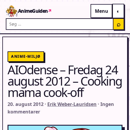
Gå til indhold
AnimeGuiden
↗
Menu
Søg på AnimeGuiden
⌕
ANIME-MILJØ
AIOdense – Fredag 24
august 2012 – Cooking
mama cook-off
20. august 2012 ·
Erik Weber-Lauridsen
· Ingen
kommentarer