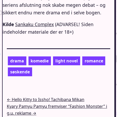
seriens afslutning nok skabe megen debat – og
sikkert endnu mere drama end i selve bogen.
Kilde
Sankaku Complex
(ADVARSEL! Siden
indeholder materiale der er 18+)
drama
komedie
light novel
romance
søskende
Indlægsnavigation
← Hello Kitty to Issho! Tachibana Mikan
Kyary Pamyu Pamyu fremviser “Fashion Monster” i
g.u. reklame →