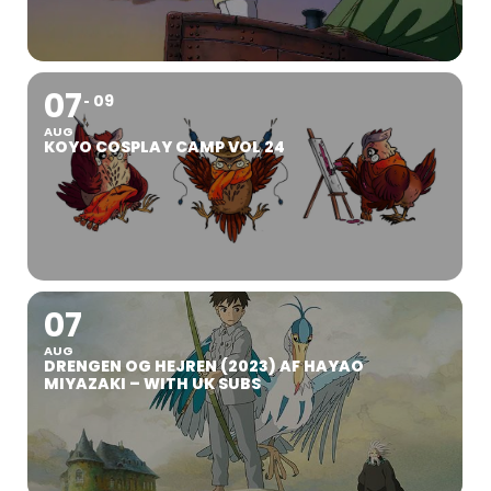
07
09
AUG
KOYO COSPLAY CAMP VOL 24
07
AUG
DRENGEN OG HEJREN (2023) AF HAYAO
MIYAZAKI – WITH UK SUBS