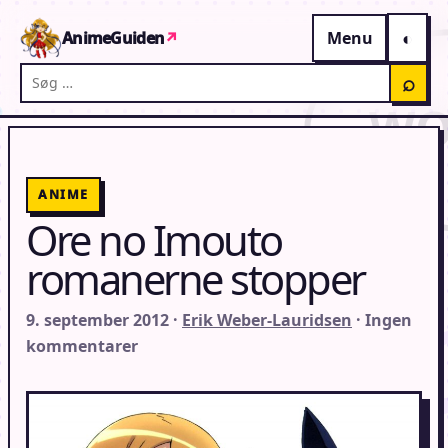
Gå til indhold
AnimeGuiden
↗
Menu
Søg på AnimeGuiden
⌕
ANIME
Ore no Imouto
romanerne stopper
9. september 2012 ·
Erik Weber-Lauridsen
· Ingen
kommentarer