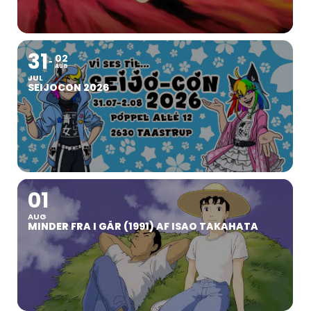
31
02
AUG
JUL
SEIJOCON 2026
01
AUG
MINDER FRA I GÅR (1991) AF ISAO TAKAHATA