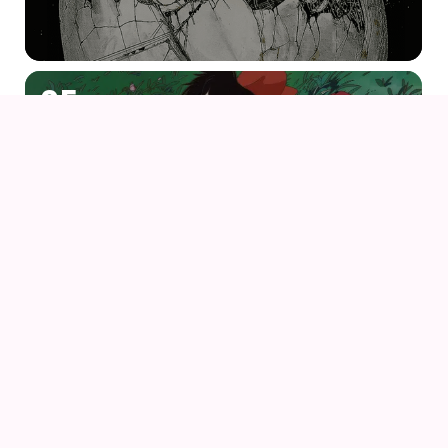
05
AUG
KIKI DEN LILLE HEKS
06
AUG
PORCO ROSSO (1992) AF HAYAO MIYAZAKI