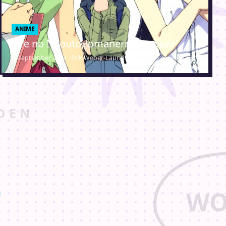
ANIME
Ore no Imouto romanerne stopper
9. september 2012 · Erik Weber-Lauridsen