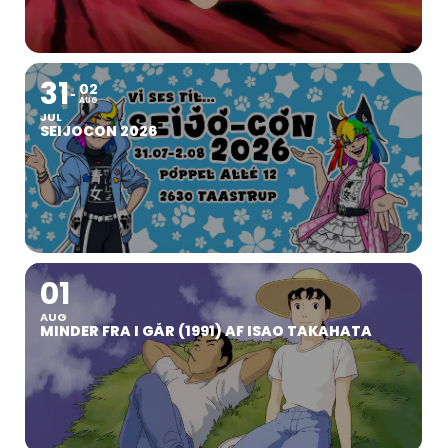
31
02
AUG
JUL
SEIJOCON 2026
01
AUG
MINDER FRA I GÅR (1991) AF ISAO TAKAHATA