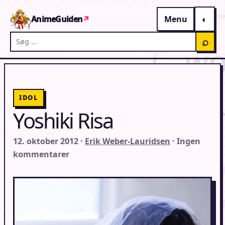
Gå til indhold
AnimeGuiden
↗
Menu
Søg på AnimeGuiden
⌕
IDOL
Yoshiki Risa
12. oktober 2012 ·
Erik Weber-Lauridsen
· Ingen
kommentarer