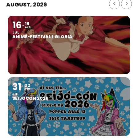
AUGUST, 2026
16
18
AUG
JUL
ANIMÉ-FESTIVAL I GLORIA
31
02
AUG
JUL
SEIJOCON 2026