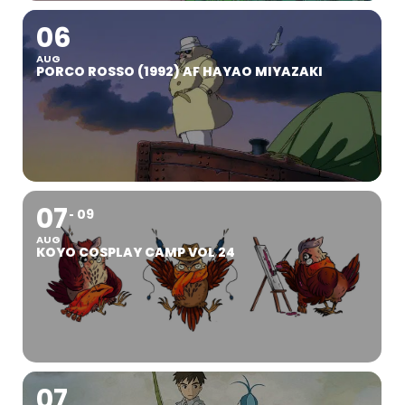
06
AUG
PORCO ROSSO (1992) AF HAYAO MIYAZAKI
07
09
AUG
KOYO COSPLAY CAMP VOL 24
07