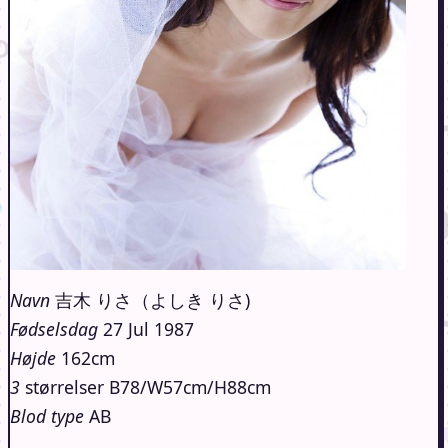
Navn
吉木 りさ（よしき りさ)
Fødselsdag
27 Jul 1987
Højde
162cm
3
størrelser B78/W57cm/H88cm
Blod type
AB