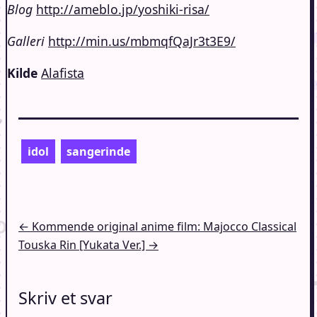
Blog
http://ameblo.jp/yoshiki-risa/
Galleri
http://min.us/mbmqfQaJr3t3E9/
Kilde
Alafista
idol
sangerinde
Indlægsnavigation
← Kommende original anime film: Majocco Classical
Touska Rin [Yukata Ver.] →
Skriv et svar