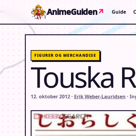
Gå til indhold
AnimeGuiden
↗
Guide
FIGURER OG MERCHANDISE
Touska Ri
12. oktober 2012 ·
Erik Weber-Lauridsen
· I