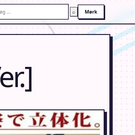
g på AnimeGuiden
⌕
Mørk
r.]