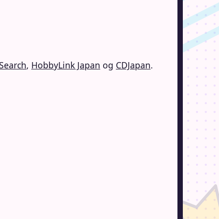
Search
,
HobbyLink Japan
og
CDJapan
.