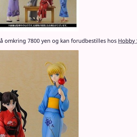
på omkring 7800 yen og kan forudbestilles hos
Hobby 