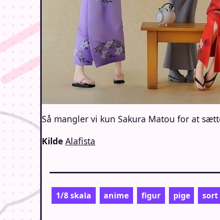
Så mangler vi kun Sakura Matou for at sætt
Kilde
Alafista
1/8 skala
anime
figur
pige
sort