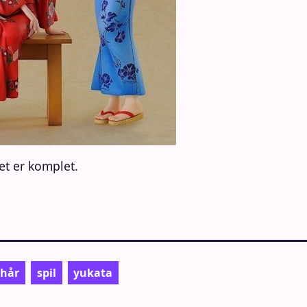
et er komplet.
 hår
spil
yukata