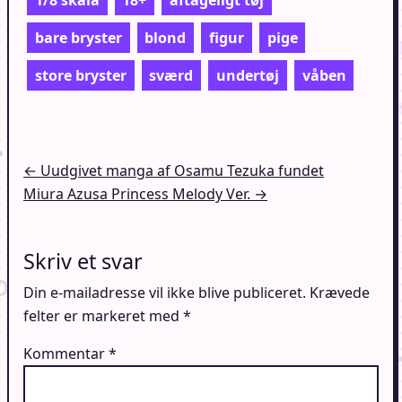
bare bryster
blond
figur
pige
store bryster
sværd
undertøj
våben
Indlægsnavigation
← Uudgivet manga af Osamu Tezuka fundet
Miura Azusa Princess Melody Ver. →
Skriv et svar
Din e-mailadresse vil ikke blive publiceret.
Krævede
felter er markeret med
*
Kommentar
*