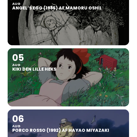
AUG
ANGEL’S EGG (1985) AF MAMORU OSHII
05
AUG
KIKI DEN LILLE HEKS
06
AUG
PORCO ROSSO (1992) AF HAYAO MIYAZAKI