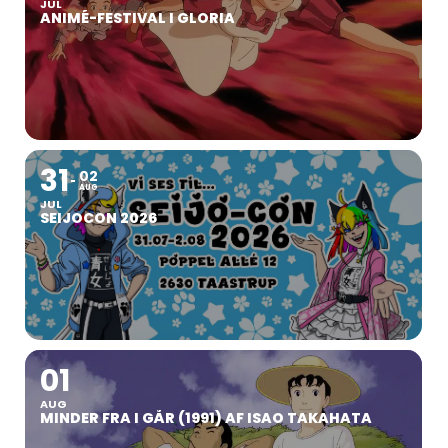
JUL
ANIMÉ-FESTIVAL I GLORIA
31
02
AUG
JUL
SEIJOCON 2026
01
AUG
MINDER FRA I GÅR (1991) AF ISAO TAKAHATA