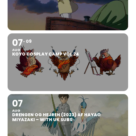
07
09
AUG
KOYO COSPLAY CAMP VOL 24
07
AUG
DRENGEN OG HEJREN (2023) AF HAYAO
MIYAZAKI – WITH UK SUBS