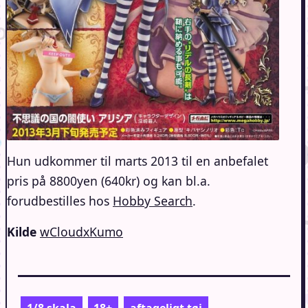
Hun udkommer til marts 2013 til en anbefalet
pris på 8800yen (640kr) og kan bl.a.
forudbestilles hos
Hobby Search
.
Kilde
wCloudxKumo
1/8 skala
18+
aftageligt tøj