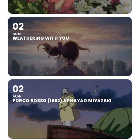
02
AUG
WEATHERING WITH YOU
02
AUG
PORCO ROSSO (1992) AF HAYAO MIYAZAKI