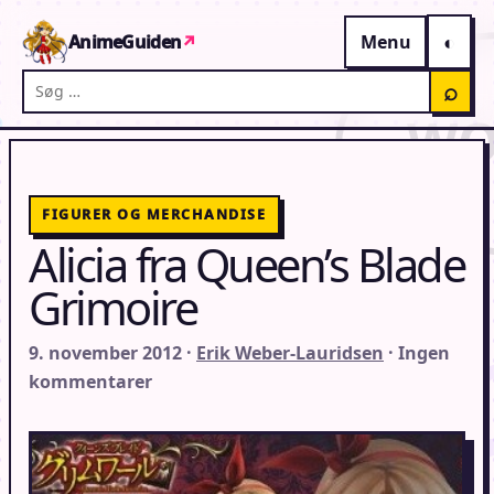
Gå til indhold
AnimeGuiden
↗
Menu
Søg på AnimeGuiden
⌕
FIGURER OG MERCHANDISE
Alicia fra Queen’s Blade
Grimoire
9. november 2012 ·
Erik Weber-Lauridsen
· Ingen
kommentarer