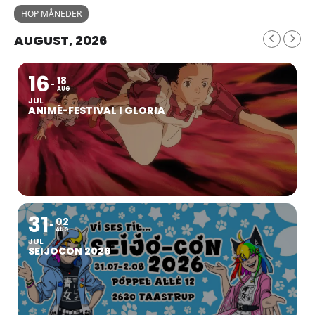
HOP MÅNEDER
AUGUST, 2026
16
18
AUG
JUL
ANIMÉ-FESTIVAL I GLORIA
31
02
AUG
JUL
SEIJOCON 2026