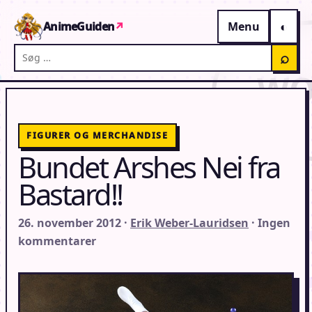
Gå til indhold
AnimeGuiden
↗
Menu
Søg på AnimeGuiden
⌕
FIGURER OG MERCHANDISE
Bundet Arshes Nei fra
Bastard!!
26. november 2012 ·
Erik Weber-Lauridsen
· Ingen
kommentarer