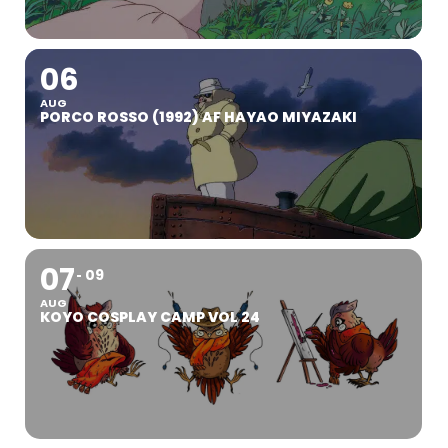
06
AUG
PORCO ROSSO (1992) AF HAYAO MIYAZAKI
07
09
AUG
KOYO COSPLAY CAMP VOL 24