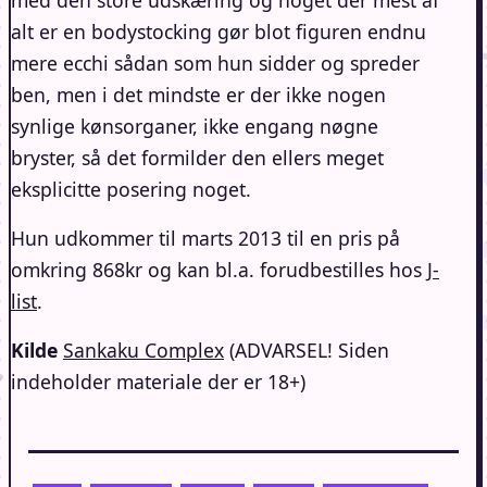
med den store udskæring og noget der mest af
alt er en bodystocking gør blot figuren endnu
mere ecchi sådan som hun sidder og spreder
ben, men i det mindste er der ikke nogen
synlige kønsorganer, ikke engang nøgne
bryster, så det formilder den ellers meget
eksplicitte posering noget.
Hun udkommer til marts 2013 til en pris på
omkring 868kr og kan bl.a. forudbestilles hos
J-
list
.
Kilde
Sankaku Complex
(ADVARSEL! Siden
indeholder materiale der er 18+)