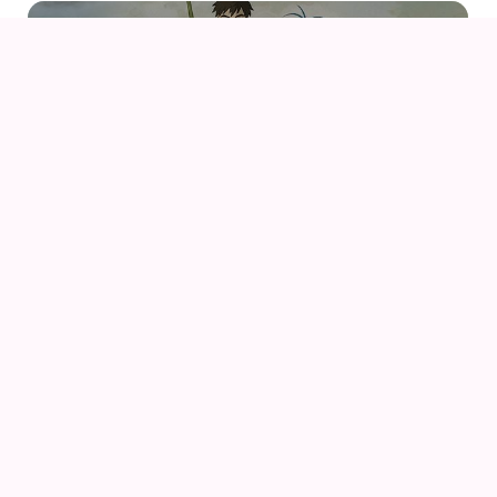
07
AUG
DRENGEN OG HEJREN (2023) AF HAYAO
MIYAZAKI – WITH UK SUBS
09
AUG
KIKI DEN LILLE HEKS
09