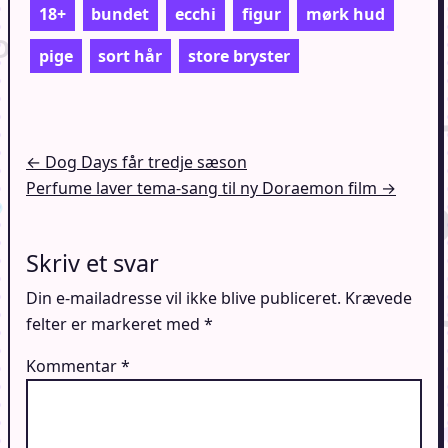
18+
bundet
ecchi
figur
mørk hud
pige
sort hår
store bryster
Indlægsnavigation
← Dog Days får tredje sæson
Perfume laver tema-sang til ny Doraemon film →
Skriv et svar
Din e-mailadresse vil ikke blive publiceret.
Krævede
felter er markeret med
*
Kommentar
*