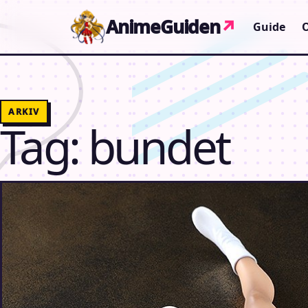
Gå til indhold
AnimeGuiden
↗
Guide
ARKIV
Tag:
bundet