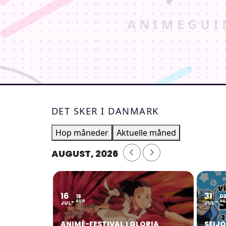
DET SKER I DANMARK
Hop måneder
Aktuelle måned
AUGUST, 2026
16
31
18
0
AUG
AU
JUL
JUL
ANIMÉ-FESTIVAL I GLORIA
SEIJ