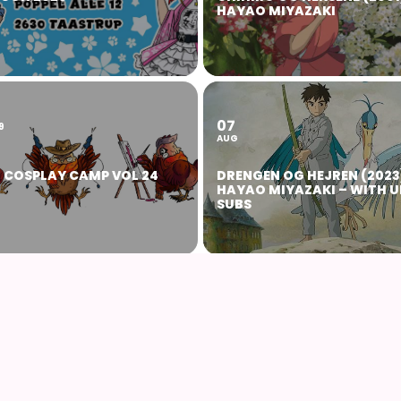
HAYAO MIYAZAKI
07
9
AUG
 COSPLAY CAMP VOL 24
DRENGEN OG HEJREN (2023
HAYAO MIYAZAKI – WITH U
SUBS
16
AUG
ICAÄ – FRA VINDENES DAL
DET LEVENDE SLOT (2004) 
) AF HAYAO MIYAZAKI
HAYAO MIYAZAKI