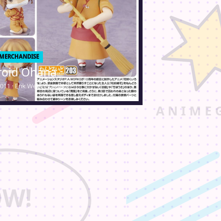
 MERCHANDISE
oid Ohana
2011 · Erik Weber-Lauridsen