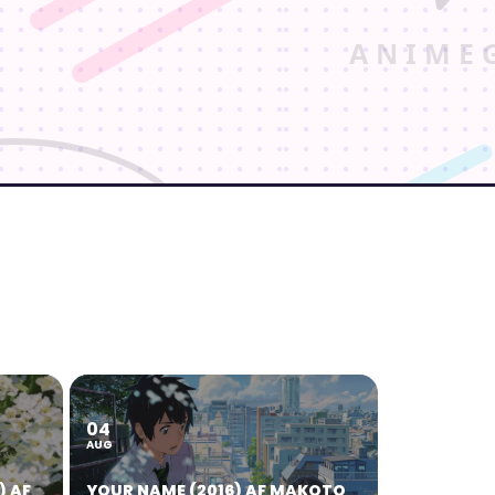
04
AUG
) AF
YOUR NAME (2016) AF MAKOTO