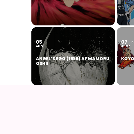
05
07
0
AUG
AUG
ANGEL’S EGG (1985) AF MAMORU
KOYO
OSHII
14
15
AUG
AUG
AIODENSE – SOMMERFEST I
NAUS
FORMANDENS SOMMERHUS
(1984