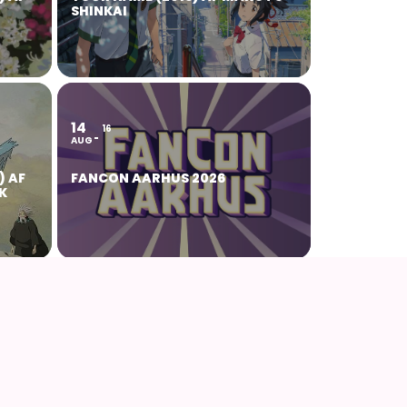
SHINKAI
14
16
AUG
) AF
FANCON AARHUS 2026
K
22
23
AUG
AF
NØRDCON 2026