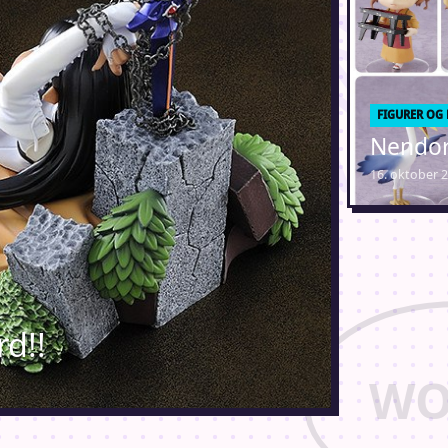
FIGURER OG
Nendor
16. oktober 
rd!!