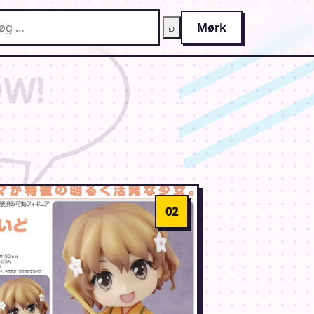
g på AnimeGuiden
⌕
Mørk