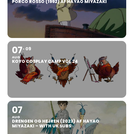
PORCO ROSSO (1992) AF HAYAO MIYAZAKI
07
09
AUG
KOYO COSPLAY CAMP VOL 24
07
AUG
DRENGEN OG HEJREN (2023) AF HAYAO
MIYAZAKI – WITH UK SUBS