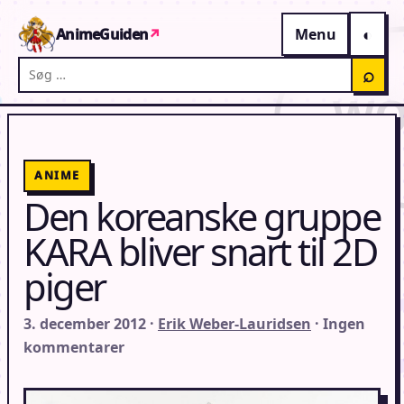
Gå til indhold
AnimeGuiden
↗
Menu
Søg på AnimeGuiden
⌕
ANIME
Den koreanske gruppe
KARA bliver snart til 2D
piger
3. december 2012 ·
Erik Weber-Lauridsen
· Ingen
kommentarer