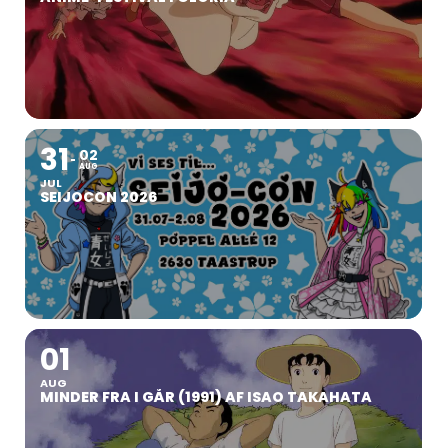
31
02
AUG
JUL
SEIJOCON 2026
01
AUG
MINDER FRA I GÅR (1991) AF ISAO TAKAHATA