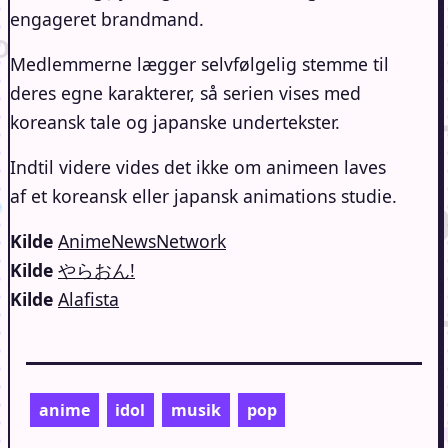
engageret brandmand.
Medlemmerne lægger selvfølgelig stemme til
deres egne karakterer, så serien vises med
koreansk tale og japanske undertekster.
Indtil videre vides det ikke om animeen laves
af et koreansk eller japansk animations studie.
Kilde
AnimeNewsNetwork
Kilde
やらおん!
Kilde
Alafista
anime
idol
musik
pop