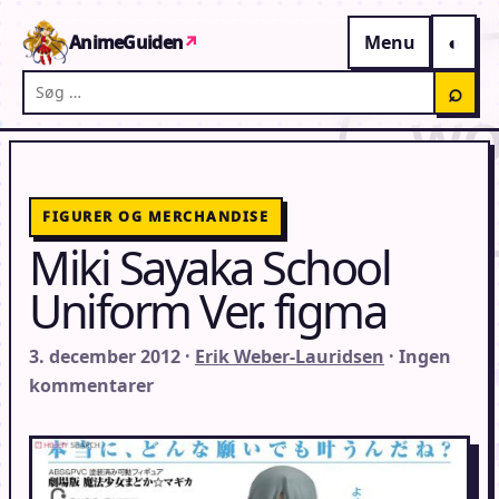
Gå til indhold
AnimeGuiden
↗
Menu
Søg på AnimeGuiden
⌕
FIGURER OG MERCHANDISE
Miki Sayaka School
Uniform Ver. figma
3. december 2012 ·
Erik Weber-Lauridsen
· Ingen
kommentarer