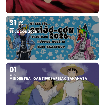
31
02
AUG
JUL
SEIJOCON 2026
01
AUG
MINDER FRA I GÅR (1991) AF ISAO TAKAHATA