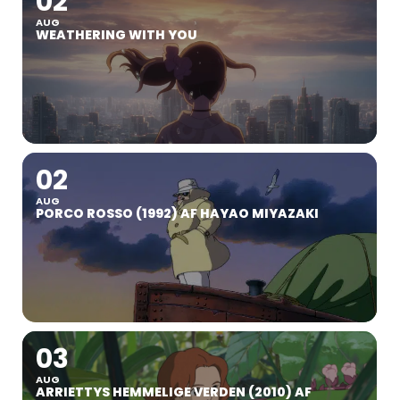
02
AUG
WEATHERING WITH YOU
02
AUG
PORCO ROSSO (1992) AF HAYAO MIYAZAKI
03
AUG
ARRIETTYS HEMMELIGE VERDEN (2010) AF