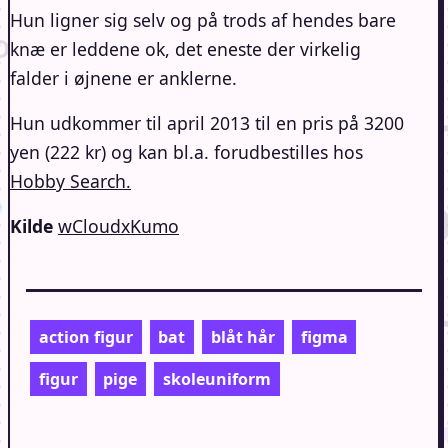
Hun ligner sig selv og på trods af hendes bare
knæ er leddene ok, det eneste der virkelig
falder i øjnene er anklerne.
Hun udkommer til april 2013 til en pris på 3200
yen (222 kr) og kan bl.a. forudbestilles hos
Hobby Search.
Kilde
wCloudxKumo
action figur
bat
blåt hår
figma
figur
pige
skoleuniform