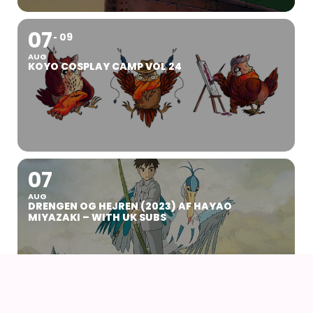
07
09
AUG
KOYO COSPLAY CAMP VOL 24
07
AUG
DRENGEN OG HEJREN (2023) AF HAYAO
MIYAZAKI – WITH UK SUBS