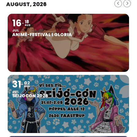
AUGUST, 2026
16
18
AUG
JUL
ANIMÉ-FESTIVAL I GLORIA
31
02
AUG
JUL
SEIJOCON 2026