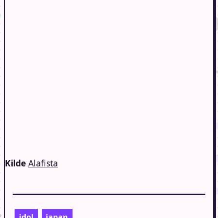
Kilde
Alafista
idol
japan