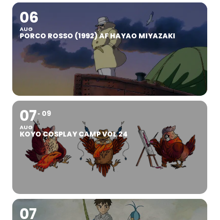
06
AUG
PORCO ROSSO (1992) AF HAYAO MIYAZAKI
07
09
AUG
KOYO COSPLAY CAMP VOL 24
07