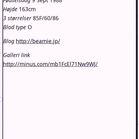
Højde
163cm
3 størrelser
85F/60/86
Blod type
O
Blog
http://beamie.jp/
Galleri link
http://minus.com/mb1FcEl71Nw9WJ/