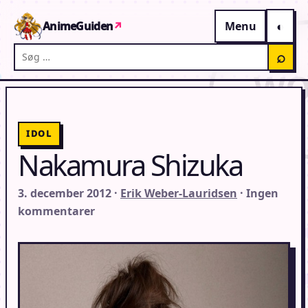
Gå til indhold
AnimeGuiden
↗
Menu
Søg på AnimeGuiden
⌕
IDOL
Nakamura Shizuka
3. december 2012 ·
Erik Weber-Lauridsen
· Ingen
kommentarer